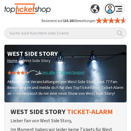
Basierend auf
113.182
Bewertungen
Suche nach Künstlern oder Events
WEST SIDE STORY
/
Home
West Side Story
Lies alle 77 Bewertungen
Aktuell keine Veranstaltungen von West Side Story. Lies 77 Fan-
Bewertungen und melde dich für den TopTicketShop Ticket-Alarm
an — so verpasst du nie eine neue Show von West Side Story!
WEST SIDE STORY
TICKET-ALARM
Lieber Fan von West Side Story,
Im Moment haben wir leider keine Tickets für West