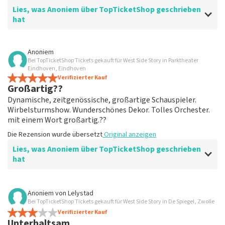
Lies, was Anoniem über TopTicketShop geschrieben
hat
Bewertung von Anoniem über
TopTicketShop
Anoniem
Bei TopTicketShop Tickets gekauft für West Side Story in Parktheater
übersichtlich
Eindhoven, Eindhoven
ein weiteres großartiges Erlebnis über Top
Verifizierter Kauf
Großartig??
TicketShop. alles ist wieder gut organisiert.
Die Rezension wurde übersetzt
Original anzeigen
Dynamische, zeitgenössische, großartige Schauspieler.
Wirbelsturmshow. Wunderschönes Dekor. Tolles Orchester.
mit einem Wort großartig.??
Die Rezension wurde übersetzt
Original anzeigen
Lies, was Anoniem über TopTicketShop geschrieben
hat
Bewertung von Anoniem über
TopTicketShop
Anoniem
von
Lelystad
Bei TopTicketShop Tickets gekauft für West Side Story in De Spiegel, Zwolle
Geölt
Verifizierter Kauf
Guter Mailaustausch. Und effizient organisiert. Einfach
Unterhaltsam