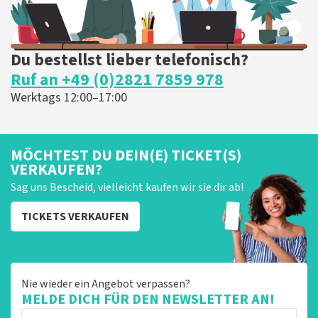
Du bestellst lieber telefonisch?
Ruf an +49 (0)2821 7859 978
Werktags 12:00–17:00
MÖCHTEST DU DEIN(E) TICKET(S)
VERKAUFEN?
Sag uns Bescheid, vielleicht kaufen wir sie dir ab!
TICKETS VERKAUFEN
Nie wieder ein Angebot verpassen?
MELDE DICH FÜR DEN NEWSLETTER AN!