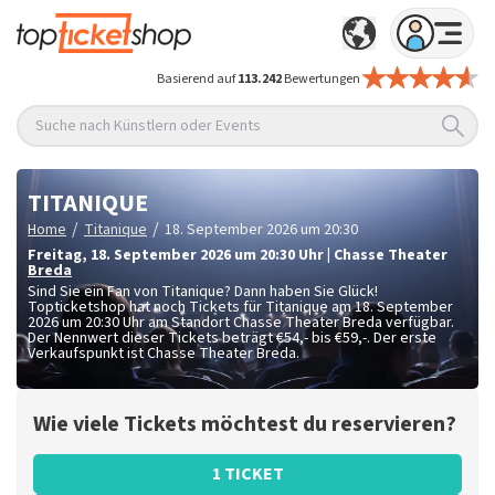
Basierend auf
113.242
Bewertungen
Suche nach Künstlern oder Events
TITANIQUE
/
/
Home
Titanique
18. September 2026 um 20:30
Freitag
,
18. September 2026 um 20:30
Uhr
|
Chasse Theater
Breda
Sind Sie ein Fan von Titanique? Dann haben Sie Glück!
Topticketshop hat noch Tickets für Titanique am 18. September
2026 um 20:30 Uhr am Standort Chasse Theater Breda verfügbar.
Der Nennwert dieser Tickets beträgt
€54,- bis €59,-
. Der erste
Verkaufspunkt ist Chasse Theater Breda.
Wie viele Tickets möchtest du reservieren?
1 TICKET