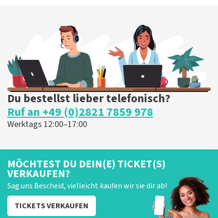
Du bestellst lieber telefonisch?
Ruf an +49 (0)2821 7859 978
Werktags 12:00–17:00
MÖCHTEST DU DEIN(E) TICKET(S)
VERKAUFEN?
Sag uns Bescheid, vielleicht kaufen wir sie dir ab!
TICKETS VERKAUFEN