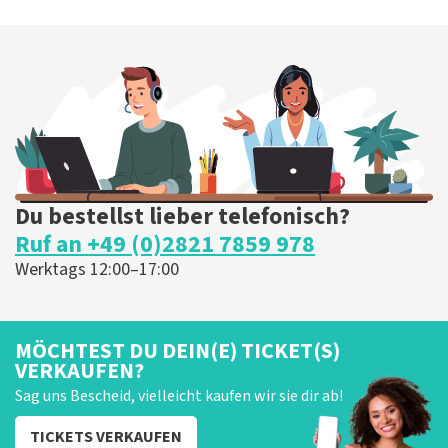
Du bestellst lieber telefonisch?
Ruf an +49 (0)2821 7859 978
Werktags 12:00–17:00
MÖCHTEST DU DEIN(E) TICKET(S)
VERKAUFEN?
Sag uns Bescheid, vielleicht kaufen wir sie dir ab!
TICKETS VERKAUFEN