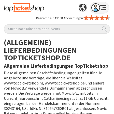
Basierend auf
113.182
Bewertungen
Suche nach Künstlern oder Events
(ALLGEMEINE)
LIEFERBEDINGUNGEN
TOPTICKETSHOP.DE
Allgemeine Lieferbedingungen TopTicketshop
Diese allgemeinen Geschäftsbedingungen gelten für alle
Angebote und Verträge, die über die Websites
www.topticketshop.nl, www.topticketshop.be und andere
von Movic B.V. verwendete Domainnamen abgeschlossen
werden. Die Verträge werden mit Movic B.V., mit Sitz in
Utrecht, Büroanschrift Catharijnesingel 56, 3511 GE Utrecht,
eingetragen bei der Handelskammer unter der Nummer
30243164, USt-IdNr. NL819657360B01 abgeschlossen. Movic
B.V. verwendet in ihrer Kommunikation den Namen