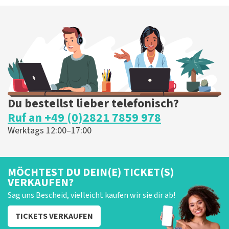
Du bestellst lieber telefonisch?
Ruf an +49 (0)2821 7859 978
Werktags 12:00–17:00
MÖCHTEST DU DEIN(E) TICKET(S)
VERKAUFEN?
Sag uns Bescheid, vielleicht kaufen wir sie dir ab!
TICKETS VERKAUFEN