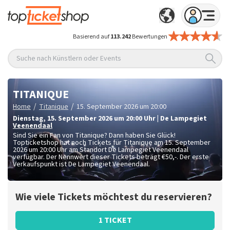
Basierend auf
113.242
Bewertungen
Suche nach Künstlern oder Events
TITANIQUE
/
/
Home
Titanique
15. September 2026 um 20:00
Dienstag
,
15. September 2026 um 20:00
Uhr
|
De Lampegiet
Veenendaal
Sind Sie ein Fan von Titanique? Dann haben Sie Glück!
Topticketshop hat noch Tickets für Titanique am 15. September
2026 um 20:00 Uhr am Standort De Lampegiet Veenendaal
verfügbar. Der Nennwert dieser Tickets beträgt
€50,-
. Der erste
Verkaufspunkt ist De Lampegiet Veenendaal.
Wie viele Tickets möchtest du reservieren?
1 TICKET