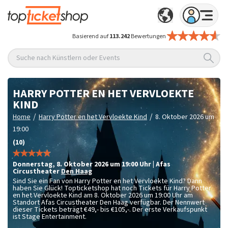
Basierend auf
113.242
Bewertungen
Suche nach Künstlern oder Events
HARRY POTTER EN HET VERVLOEKTE
KIND
/
/
Home
Harry Potter en het Vervloekte Kind
8. Oktober 2026 um
19:00
(10)
Donnerstag
,
8. Oktober 2026 um 19:00
Uhr
|
Afas
Circustheater
Den Haag
Sind Sie ein Fan von Harry Potter en het Vervloekte Kind? Dann
haben Sie Glück! Topticketshop hat noch Tickets für Harry Potter
en het Vervloekte Kind am 8. Oktober 2026 um 19:00 Uhr am
Standort Afas Circustheater Den Haag verfügbar. Der Nennwert
dieser Tickets beträgt
€49,- bis €105,-
. Der erste Verkaufspunkt
ist Stage Entertainment.