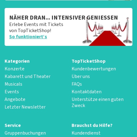
NÄHER DRAN... INTENSIVER GENIESSEN
Erlebe Events mit Tickets
von TopTicketShop!
So funktioniert‘s
Kategorien
TopTicketShop
Konzerte
Kundenbewertungen
Kabarett und Theater
Über uns
Musicals
FAQs
Events
Kontaktdaten
Angebote
Unterstütze einen guten
Zweck
Letzter Newsletter
Service
Brauchst du Hilfe?
Gruppenbuchungen
Kundendienst