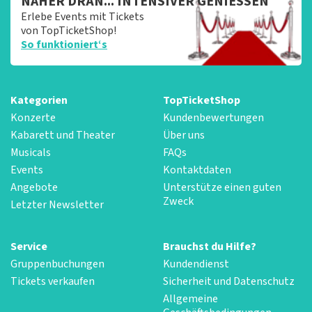
NÄHER DRAN... INTENSIVER GENIESSEN
Erlebe Events mit Tickets
von TopTicketShop!
So funktioniert‘s
Kategorien
TopTicketShop
Konzerte
Kundenbewertungen
Kabarett und Theater
Über uns
Musicals
FAQs
Events
Kontaktdaten
Angebote
Unterstütze einen guten
Zweck
Letzter Newsletter
Service
Brauchst du Hilfe?
Gruppenbuchungen
Kundendienst
Tickets verkaufen
Sicherheit und Datenschutz
Allgemeine