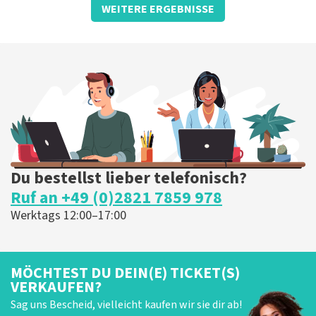
WEITERE ERGEBNISSE
Paard
Den Haag, Nederland
19:30 Uhr
TICKETS KAUFEN
Du bestellst lieber telefonisch?
Ruf an +49 (0)2821 7859 978
Werktags 12:00–17:00
MÖCHTEST DU DEIN(E) TICKET(S)
VERKAUFEN?
Sag uns Bescheid, vielleicht kaufen wir sie dir ab!