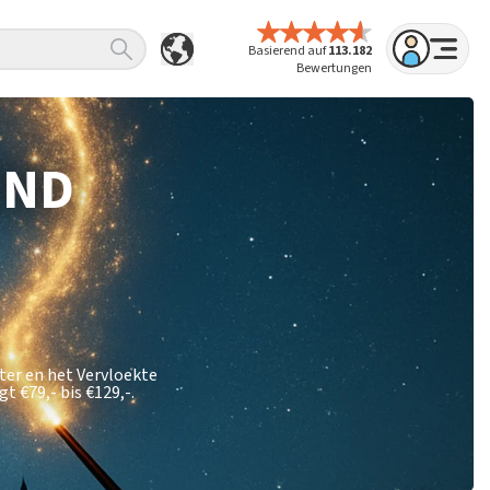
Basierend auf
113.182
Bewertungen
IND
ter en het Vervloekte
ägt
€79,- bis €129,-
.