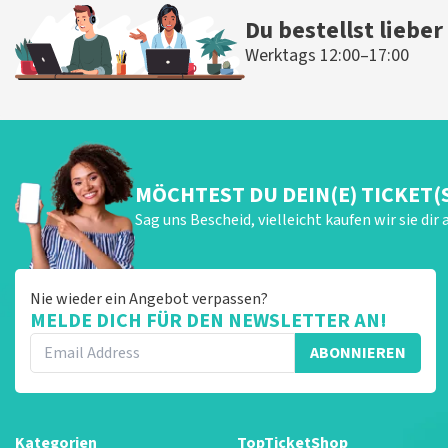
Du bestellst lieber
Werktags 12:00–17:00
MÖCHTEST DU DEIN(E) TICKET(
Sag uns Bescheid, vielleicht kaufen wir sie dir 
Nie wieder ein Angebot verpassen?
MELDE DICH FÜR DEN NEWSLETTER AN!
ABONNIEREN
Kategorien
TopTicketShop