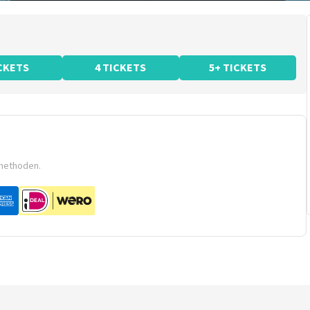
ICKETS
4 TICKETS
5+ TICKETS
smethoden.