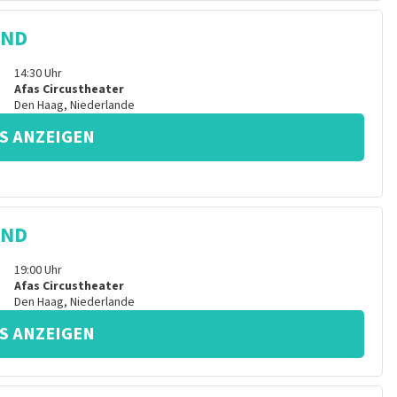
IND
14:30
Uhr
Afas Circustheater
Den Haag
,
Niederlande
S ANZEIGEN
IND
19:00
Uhr
Afas Circustheater
Den Haag
,
Niederlande
S ANZEIGEN