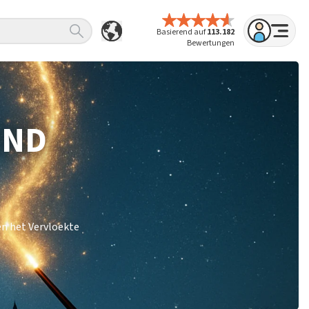
Basierend auf
113.182
Bewertungen
IND
en het Vervloekte