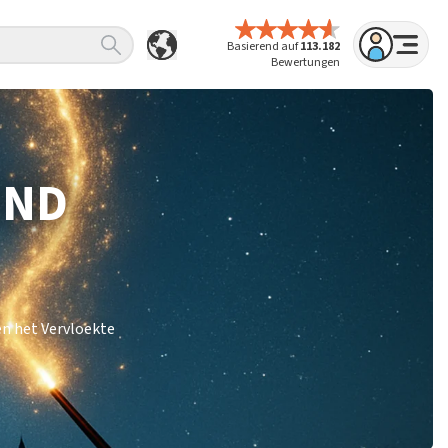
Basierend auf
113.182
Bewertungen
IND
en het Vervloekte