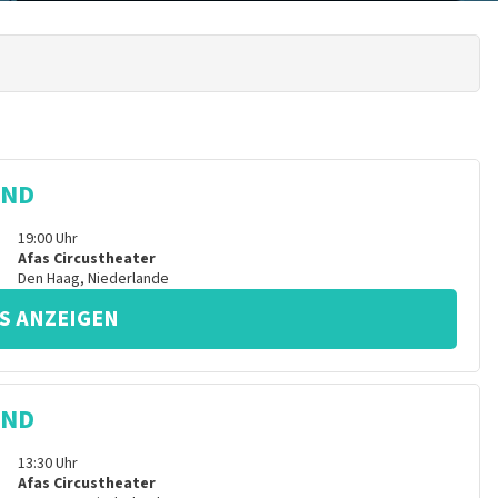
IND
19:00
Uhr
Afas Circustheater
Den Haag
,
Niederlande
S ANZEIGEN
IND
13:30
Uhr
Afas Circustheater