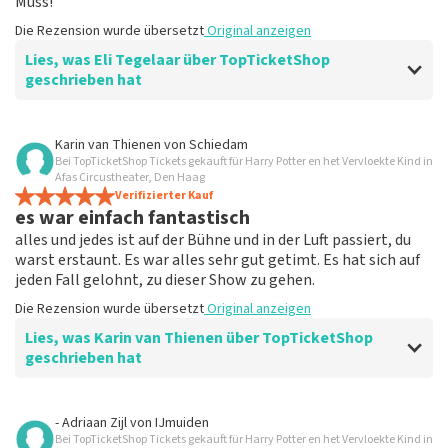
Muss!
Die Rezension wurde übersetzt
Original anzeigen
Lies, was Eli Tegelaar über TopTicketShop
geschrieben hat
Bewertung von Eli Tegelaar über
TopTicketShop
Karin van Thienen
von
Schiedam
Bei TopTicketShop Tickets gekauft für Harry Potter en het Vervloekte Kind in
Alles funktioniert
Afas Circustheater, Den Haag
Alles hat einwandfrei funktioniert.
Verifizierter Kauf
es war einfach fantastisch
Die Rezension wurde übersetzt
Original anzeigen
alles und jedes ist auf der Bühne und in der Luft passiert, du
warst erstaunt. Es war alles sehr gut getimt. Es hat sich auf
jeden Fall gelohnt, zu dieser Show zu gehen.
Die Rezension wurde übersetzt
Original anzeigen
Lies, was Karin van Thienen über TopTicketShop
geschrieben hat
Bewertung von Karin van Thienen über
TopTicketShop
- Adriaan Zijl
von
IJmuiden
Bei TopTicketShop Tickets gekauft für Harry Potter en het Vervloekte Kind in