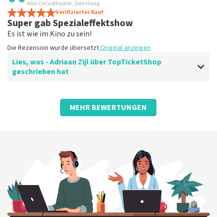
es lief sehr reibungslos
Afas Circustheater, Den Haag
Die Tickets waren einfach zu buchen
Verifizierter Kauf
Super gab Spezialeffektshow
Die Rezension wurde übersetzt
Original anzeigen
Es ist wie im Kino zu sein!
Die Rezension wurde übersetzt
Original anzeigen
Lies, was - Adriaan Zijl über TopTicketShop
geschrieben hat
Bewertung von - Adriaan Zijl über
TopTicketShop
MEHR BEWERTUNGEN
Nett, einfach und gut
Die Rezension wurde übersetzt
Original anzeigen