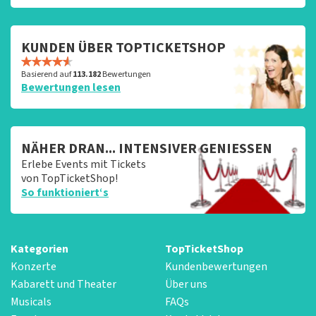
KUNDEN ÜBER TOPTICKETSHOP
Basierend auf
113.182
Bewertungen
Bewertungen lesen
NÄHER DRAN... INTENSIVER GENIESSEN
Erlebe Events mit Tickets
von TopTicketShop!
So funktioniert‘s
Kategorien
TopTicketShop
Konzerte
Kundenbewertungen
Kabarett und Theater
Über uns
Musicals
FAQs