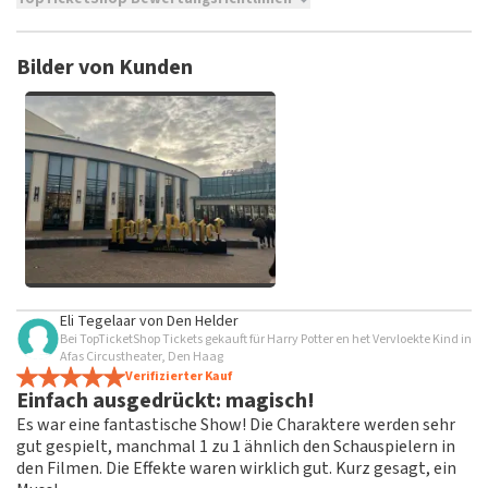
TopTicketShop sammelt Bewertungen von echten Kunden.
Es ist nicht möglich, eine Bewertung abzugeben, wenn du
Bilder von Kunden
keine Tickets bei TopTicketShop gekauft hast. Beiträge mit
beleidigender Sprache und/oder falschen Angaben werden
nicht veröffentlicht. Es kann einige Wochen dauern, bis eine
Bewertung veröffentlicht wird.
Alle Bilder von Kunden
Eli Tegelaar
von
Den Helder
anzeigen
Bei TopTicketShop Tickets gekauft für Harry Potter en het Vervloekte Kind in
Afas Circustheater, Den Haag
Verifizierter Kauf
Einfach ausgedrückt: magisch!
Es war eine fantastische Show! Die Charaktere werden sehr
gut gespielt, manchmal 1 zu 1 ähnlich den Schauspielern in
den Filmen. Die Effekte waren wirklich gut. Kurz gesagt, ein