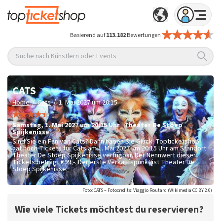
Basierend auf
113.182
Bewertungen
Suche nach Künstlern oder Events
CATS
/
/
Home
Cats
1. Mai 2027 um 20:15
Samstag
,
1. Mai 2027 um 20:15
Uhr
|
Theater De Stoep
Spijkenisse
Sind Sie ein Fan von Cats? Dann haben Sie Glück! Topticketshop
hat noch Tickets für Cats am 1. Mai 2027 um 20:15 Uhr am Standort
Theater De Stoep Spijkenisse verfügbar. Der Nennwert dieser
Tickets beträgt
€99,-
. Der erste Verkaufspunkt ist Theater De
Stoep Spijkenisse.
Foto: CATS – Fotocredits: Viaggio Routard (WIkimedia CC BY 2.0)
Wie viele Tickets möchtest du reservieren?