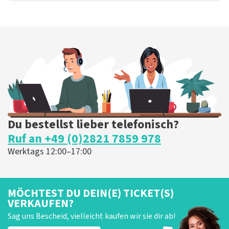
Du bestellst lieber telefonisch?
Ruf an +49 (0)2821 7859 978
Werktags 12:00–17:00
MÖCHTEST DU DEIN(E) TICKET(S)
VERKAUFEN?
Sag uns Bescheid, vielleicht kaufen wir sie dir ab!