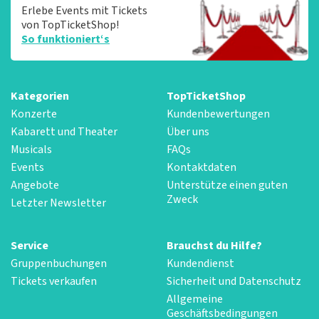
Erlebe Events mit Tickets
von TopTicketShop!
So funktioniert‘s
Kategorien
TopTicketShop
Konzerte
Kundenbewertungen
Kabarett und Theater
Über uns
Musicals
FAQs
Events
Kontaktdaten
Angebote
Unterstütze einen guten
Zweck
Letzter Newsletter
Service
Brauchst du Hilfe?
Gruppenbuchungen
Kundendienst
Tickets verkaufen
Sicherheit und Datenschutz
Allgemeine
Geschäftsbedingungen