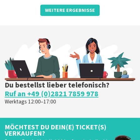
Titanique
WEITERE ERGEBNISSE
Theater De Stoep
Spijkenisse, Nederland
20:15 Uhr
TICKETS KAUFEN
Du bestellst lieber telefonisch?
Ruf an +49 (0)2821 7859 978
Werktags 12:00–17:00
MÖCHTEST DU DEIN(E) TICKET(S)
VERKAUFEN?