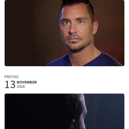
Spijkenisse, Nederland
15:00 Uhr
TICKETS KAUFEN
Guido Weijers
FREITAG
13
Oudejaarsconference 2026
NOVEMBER
2026
Theater De Stoep
Spijkenisse, Nederland
20:15 Uhr
TICKETS KAUFEN