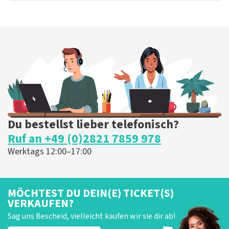
Du bestellst lieber telefonisch?
Ruf an +49 (0)2821 7859 978
Werktags 12:00–17:00
MÖCHTEST DU DEIN(E) TICKET(S)
VERKAUFEN?
Sag uns Bescheid, vielleicht kaufen wir sie dir ab!