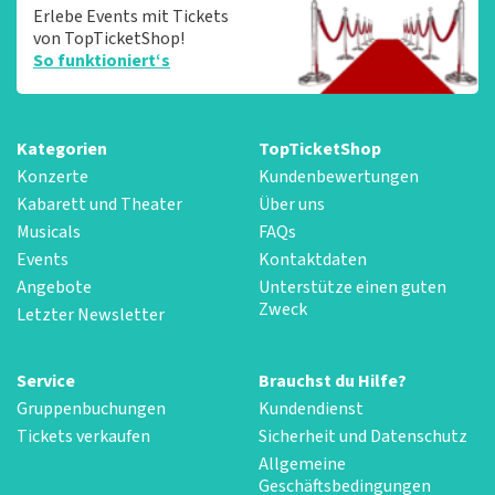
Erlebe Events mit Tickets
von TopTicketShop!
So funktioniert‘s
Kategorien
TopTicketShop
Konzerte
Kundenbewertungen
Kabarett und Theater
Über uns
Musicals
FAQs
Events
Kontaktdaten
Angebote
Unterstütze einen guten
Zweck
Letzter Newsletter
Service
Brauchst du Hilfe?
Gruppenbuchungen
Kundendienst
Tickets verkaufen
Sicherheit und Datenschutz
Allgemeine
Geschäftsbedingungen