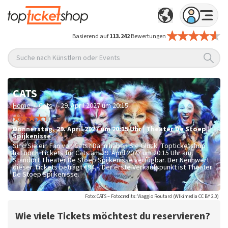
Basierend auf
113.242
Bewertungen
Suche nach Künstlern oder Events
CATS
/
/
Home
Cats
29. April 2027 um 20:15
Donnerstag
,
29. April 2027 um 20:15
Uhr
|
Theater De Stoep
Spijkenisse
Sind Sie ein Fan von Cats? Dann haben Sie Glück! Topticketshop
hat noch Tickets für Cats am 29. April 2027 um 20:15 Uhr am
Standort Theater De Stoep Spijkenisse verfügbar. Der Nennwert
dieser Tickets beträgt
€94,-
. Der erste Verkaufspunkt ist Theater
De Stoep Spijkenisse.
Foto: CATS – Fotocredits: Viaggio Routard (WIkimedia CC BY 2.0)
Wie viele Tickets möchtest du reservieren?