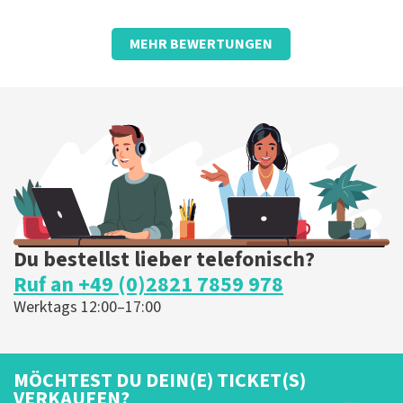
Bewertung von Marcel van moorst über
TopTicketShop
MEHR BEWERTUNGEN
Gut organisiert, unsere Tickets für
Zucchero
Die Buchung, Bezahlung und der Erhalt der Tickets
verliefen reibungslos. Das Parken war auch gut
organisiert.
Die Rezension wurde übersetzt
Original anzeigen
Du bestellst lieber telefonisch?
Ruf an +49 (0)2821 7859 978
Werktags 12:00–17:00
MÖCHTEST DU DEIN(E) TICKET(S)
VERKAUFEN?