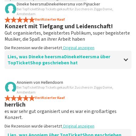
Dineke heersmaDinekeHeersma
von
Pijnacker
Bei TopTicketShop Tickets gekauft für Zucchero in Ziggo Dome,
TopTicketShop sammelt Bewertungen von echten Kunden.
Amsterdam
Es ist nicht möglich, eine Bewertung abzugeben, wenn du
Verifizierter Kauf
keine Tickets bei TopTicketShop gekauft hast. Beiträge mit
Konzert mit Tiefgang und Leidenschaft!
beleidigender Sprache und/oder falschen Angaben werden
Gut organisiertes, begeistertes Publikum, super begeisterte
nicht veröffentlicht. Es kann einige Wochen dauern, bis eine
Musiker, die Spaß an ihrer Arbeit haben
Bewertung veröffentlicht wird.
Die Rezension wurde übersetzt
Original anzeigen
Lies, was Dineke heersmaDinekeHeersma über
TopTicketShop geschrieben hat
Bewertung von Dineke heersmaDinekeHeersma über
Anoniem
von
Hellendoorn
TopTicketShop
Bei TopTicketShop Tickets gekauft für Zucchero in Ziggo Dome,
Amsterdam
Korrekte und schnelle Bearbeitung
Verifizierter Kauf
herrlich
Bestellen Sie Ihre Tickets bei TopTicketShop, Sie
können sich auf einen besprochenen Standort
es war sehr gut organisiert und es war ein großartiges
verlassen.
Konzert.
Die Rezension wurde übersetzt
Original anzeigen
Die Rezension wurde übersetzt
Original anzeigen
Lies, was Anoniem über TopTicketShop geschrieben