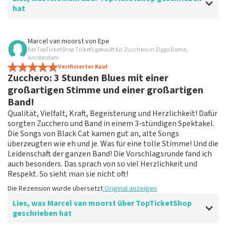
hat
Bewertung von Anoniem über
TopTicketShop
Marcel van moorst
von
Epe
Bei TopTicketShop Tickets gekauft für Zucchero in Ziggo Dome,
Gipfeltreffen
Amsterdam
Es war pünktlich und nach Vereinbarung
Verifizierter Kauf
Zucchero: 3 Stunden Blues mit einer
Die Rezension wurde übersetzt
Original anzeigen
großartigen Stimme und einer großartigen
Band!
Qualität, Vielfalt, Kraft, Begeisterung und Herzlichkeit! Dafür
sorgten Zucchero und Band in einem 3-stündigen Spektakel.
Die Songs von Black Cat kamen gut an, alte Songs
überzeugten wie eh und je. Was für eine tolle Stimme! Und die
Leidenschaft der ganzen Band! Die Vorschlagsrunde fand ich
auch besonders. Das sprach von so viel Herzlichkeit und
Respekt. So sieht man sie nicht oft!
Die Rezension wurde übersetzt
Original anzeigen
Lies, was Marcel van moorst über TopTicketShop
geschrieben hat