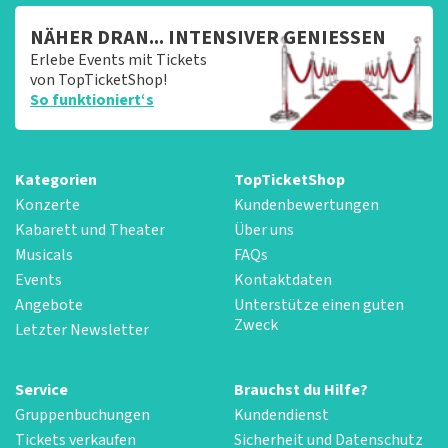
NÄHER DRAN... INTENSIVER GENIESSEN
Erlebe Events mit Tickets
von TopTicketShop!
So funktioniert‘s
Kategorien
TopTicketShop
Konzerte
Kundenbewertungen
Kabarett und Theater
Über uns
Musicals
FAQs
Events
Kontaktdaten
Angebote
Unterstütze einen guten
Zweck
Letzter Newsletter
Service
Brauchst du Hilfe?
Gruppenbuchungen
Kundendienst
Tickets verkaufen
Sicherheit und Datenschutz