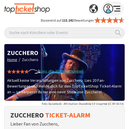
Basierend auf
113.242
Bewertungen
Suche nach Künstlern oder Events
ZUCCHERO
/
Home
Zucchero
Lies alle 20 Bewertungen
Aktuell keine Veranstaltungen von Zucchero. Lies 20 Fan-
Bewertungen und melde dich für den TopTicketShop Ticket-Alarm
an — so verpasst du nie eine neue Show von Zucchero!
Foto: Danielle dk - Attribution-ShareAlike 3.0 Unported (CC BY-SA 3.0)
ZUCCHERO
TICKET-ALARM
Lieber Fan von Zucchero,