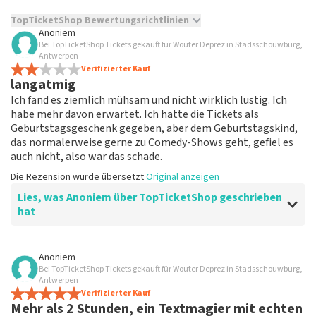
TopTicketShop Bewertungsrichtlinien
Anoniem
Bei TopTicketShop Tickets gekauft für Wouter Deprez in Stadsschouwburg,
TopTicketShop sammelt Bewertungen von echten Kunden.
Antwerpen
Es ist nicht möglich, eine Bewertung abzugeben, wenn du
Verifizierter Kauf
keine Tickets bei TopTicketShop gekauft hast. Beiträge mit
langatmig
beleidigender Sprache und/oder falschen Angaben werden
Ich fand es ziemlich mühsam und nicht wirklich lustig. Ich
nicht veröffentlicht. Es kann einige Wochen dauern, bis eine
habe mehr davon erwartet. Ich hatte die Tickets als
Bewertung veröffentlicht wird.
Geburtstagsgeschenk gegeben, aber dem Geburtstagskind,
das normalerweise gerne zu Comedy-Shows geht, gefiel es
auch nicht, also war das schade.
Die Rezension wurde übersetzt
Original anzeigen
Lies, was Anoniem über TopTicketShop geschrieben
hat
Bewertung von Anoniem über
TopTicketShop
Anoniem
Bei TopTicketShop Tickets gekauft für Wouter Deprez in Stadsschouwburg,
Tickets waren ok
Antwerpen
kein Kommentar zu den Tickets selbst oder zu ihrer
Verifizierter Kauf
Mehr als 2 Stunden, ein Textmagier mit echten
Lieferung.