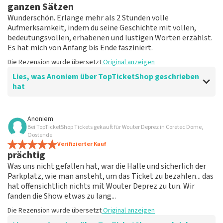
Die Rezension wurde übersetzt
Original anzeigen
ganzen Sätzen
Wunderschön. Erlange mehr als 2 Stunden volle
Aufmerksamkeit, indem du seine Geschichte mit vollen,
bedeutungsvollen, erhabenen und lustigen Worten erzählst.
Es hat mich von Anfang bis Ende fasziniert.
Die Rezension wurde übersetzt
Original anzeigen
Lies, was Anoniem über TopTicketShop geschrieben
hat
Bewertung von Anoniem über
TopTicketShop
Anoniem
Bei TopTicketShop Tickets gekauft für Wouter Deprez in Coretec Dome,
Gut organisiert
Oostende
Hält, was es verspricht. Praktisch. Einfach auch für
Verifizierter Kauf
prächtig
diejenigen, die das Internet nicht kennen
Die Rezension wurde übersetzt
Original anzeigen
Was uns nicht gefallen hat, war die Halle und sicherlich der
Parkplatz, wie man ansteht, um das Ticket zu bezahlen... das
hat offensichtlich nichts mit Wouter Deprez zu tun. Wir
fanden die Show etwas zu lang...
Die Rezension wurde übersetzt
Original anzeigen