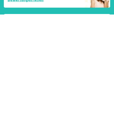
NÄHER DRAN... INTENSIVER GENIESSEN
Erlebe Events mit Tickets
von TopTicketShop!
So funktioniert‘s
Kategorien
TopTicketShop
Konzerte
Kundenbewertungen
Kabarett und Theater
Über uns
Musicals
FAQs
Events
Kontaktdaten
Angebote
Unterstütze einen guten
Zweck
Letzter Newsletter
Service
Brauchst du Hilfe?