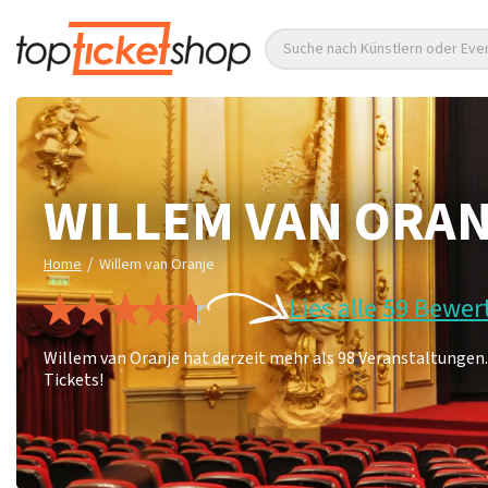
Suche nach Künstlern oder Eve
WILLEM VAN ORA
/
Home
Willem van Oranje
Lies alle 59 Bewe
Willem van Oranje hat derzeit mehr als 98 Veranstaltungen. 
Tickets!