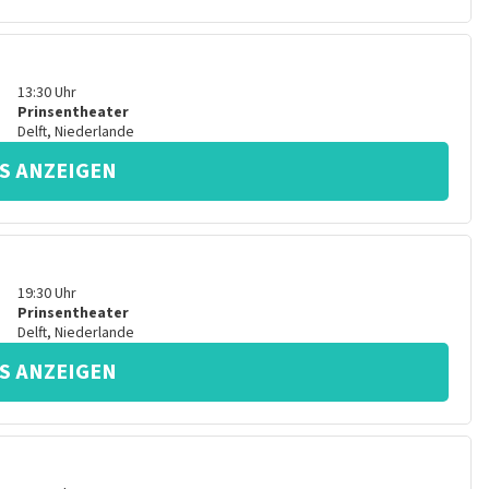
13:30
Uhr
Prinsentheater
Delft
,
Niederlande
S ANZEIGEN
19:30
Uhr
Prinsentheater
Delft
,
Niederlande
S ANZEIGEN