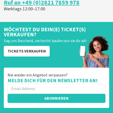
Ruf an +49 (0)2821 7859 978
er graag op reageren. Het klopt dat er een andere
naam op het ticket staat. Dit komt doordat wij een
Werktags 12:00–17:00
wederverkoper zijn. Gelukkig heeft dit geen invloed op
uw toegang tot het evenement. Wij hopen dat u
ondanks de verwarring toch een fantastische avond
heeft gehad. Met vriendelijke groeten, Johan
MÖCHTEST DU DEIN(E) TICKET(S)
Topticketshop
VERKAUFEN?
Sag uns Bescheid, vielleicht kaufen wir sie dir ab!
TICKETS VERKAUFEN
Nie wieder ein Angebot verpassen?
MELDE DICH FÜR DEN NEWSLETTER AN!
ABONNIEREN