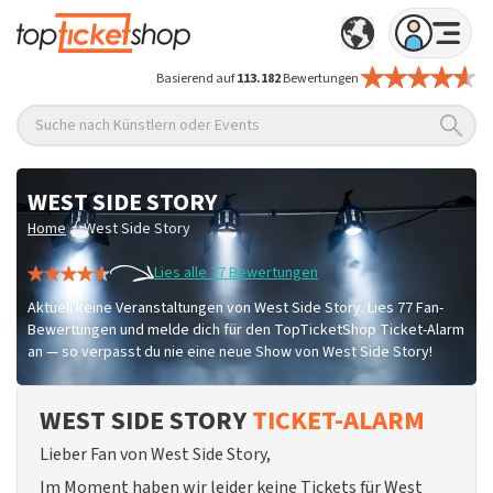
Basierend auf
113.182
Bewertungen
Suche nach Künstlern oder Events
WEST SIDE STORY
/
Home
West Side Story
Lies alle 77 Bewertungen
Aktuell keine Veranstaltungen von West Side Story. Lies 77 Fan-
Bewertungen und melde dich für den TopTicketShop Ticket-Alarm
an — so verpasst du nie eine neue Show von West Side Story!
WEST SIDE STORY
TICKET-ALARM
Lieber Fan von West Side Story,
Im Moment haben wir leider keine Tickets für West