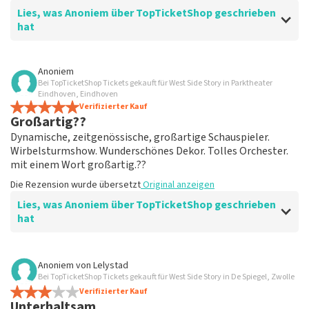
Lies, was Anoniem über TopTicketShop geschrieben
hat
Bewertung von Anoniem über
TopTicketShop
Anoniem
Bei TopTicketShop Tickets gekauft für West Side Story in Parktheater
übersichtlich
Eindhoven, Eindhoven
ein weiteres großartiges Erlebnis über Top
Verifizierter Kauf
Großartig??
TicketShop. alles ist wieder gut organisiert.
Die Rezension wurde übersetzt
Original anzeigen
Dynamische, zeitgenössische, großartige Schauspieler.
Wirbelsturmshow. Wunderschönes Dekor. Tolles Orchester.
mit einem Wort großartig.??
Die Rezension wurde übersetzt
Original anzeigen
Lies, was Anoniem über TopTicketShop geschrieben
hat
Bewertung von Anoniem über
TopTicketShop
Anoniem
von
Lelystad
Bei TopTicketShop Tickets gekauft für West Side Story in De Spiegel, Zwolle
Geölt
Verifizierter Kauf
Guter Mailaustausch. Und effizient organisiert. Einfach
Unterhaltsam