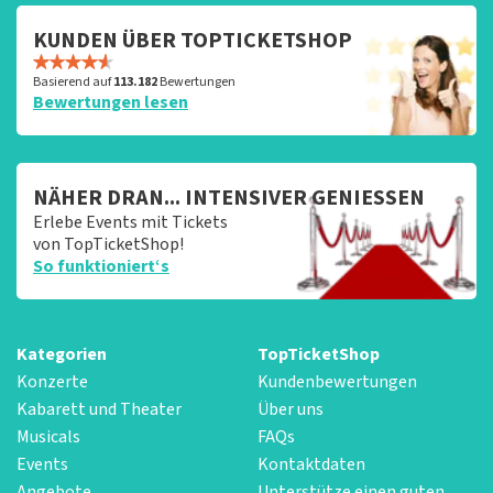
KUNDEN ÜBER TOPTICKETSHOP
Basierend auf
113.182
Bewertungen
Bewertungen lesen
NÄHER DRAN... INTENSIVER GENIESSEN
Erlebe Events mit Tickets
von TopTicketShop!
So funktioniert‘s
Kategorien
TopTicketShop
Konzerte
Kundenbewertungen
Kabarett und Theater
Über uns
Musicals
FAQs
Events
Kontaktdaten
Angebote
Unterstütze einen guten