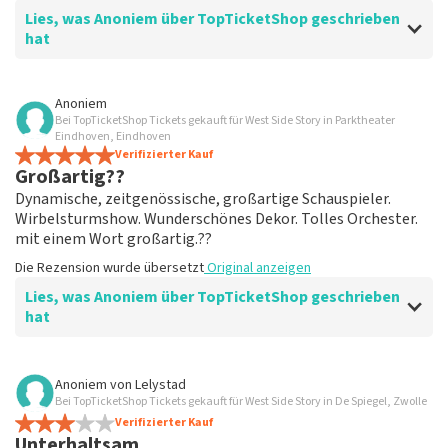
Lies, was Anoniem über TopTicketShop geschrieben
hat
Bewertung von Anoniem über
TopTicketShop
Anoniem
Bei TopTicketShop Tickets gekauft für West Side Story in Parktheater
übersichtlich
Eindhoven, Eindhoven
ein weiteres großartiges Erlebnis über Top
Verifizierter Kauf
Großartig??
TicketShop. alles ist wieder gut organisiert.
Die Rezension wurde übersetzt
Original anzeigen
Dynamische, zeitgenössische, großartige Schauspieler.
Wirbelsturmshow. Wunderschönes Dekor. Tolles Orchester.
mit einem Wort großartig.??
Die Rezension wurde übersetzt
Original anzeigen
Lies, was Anoniem über TopTicketShop geschrieben
hat
Bewertung von Anoniem über
TopTicketShop
Anoniem
von
Lelystad
Bei TopTicketShop Tickets gekauft für West Side Story in De Spiegel, Zwolle
Geölt
Verifizierter Kauf
Guter Mailaustausch. Und effizient organisiert. Einfach
Unterhaltsam