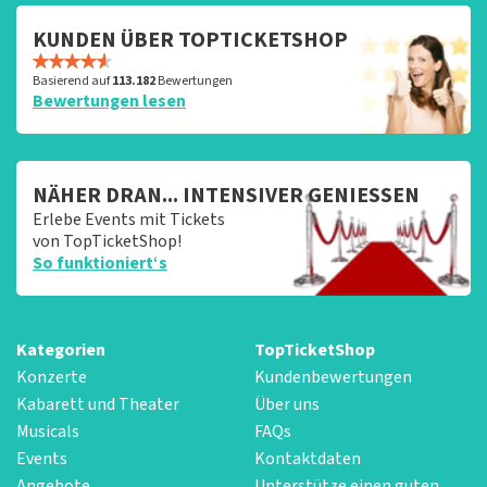
KUNDEN ÜBER TOPTICKETSHOP
Basierend auf
113.182
Bewertungen
Bewertungen lesen
NÄHER DRAN... INTENSIVER GENIESSEN
Erlebe Events mit Tickets
von TopTicketShop!
So funktioniert‘s
Kategorien
TopTicketShop
Konzerte
Kundenbewertungen
Kabarett und Theater
Über uns
Musicals
FAQs
Events
Kontaktdaten
Angebote
Unterstütze einen guten