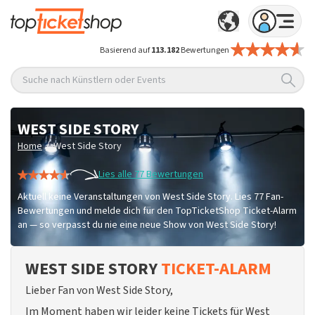
Basierend auf
113.182
Bewertungen
Suche nach Künstlern oder Events
WEST SIDE STORY
/
Home
West Side Story
Lies alle 77 Bewertungen
Aktuell keine Veranstaltungen von West Side Story. Lies 77 Fan-
Bewertungen und melde dich für den TopTicketShop Ticket-Alarm
an — so verpasst du nie eine neue Show von West Side Story!
WEST SIDE STORY
TICKET-ALARM
Lieber Fan von West Side Story,
Im Moment haben wir leider keine Tickets für West