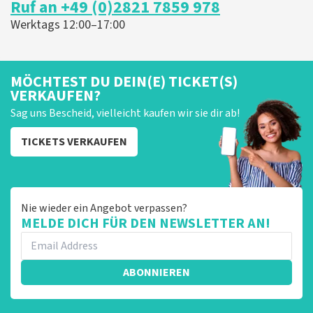
Ruf an +49 (0)2821 7859 978
er graag op reageren. Het klopt dat er een andere
naam op het ticket staat. Dit komt doordat wij een
Werktags 12:00–17:00
wederverkoper zijn. Gelukkig heeft dit geen invloed op
uw toegang tot het evenement. Wij hopen dat u
ondanks de verwarring toch een fantastische avond
heeft gehad. Met vriendelijke groeten, Johan
MÖCHTEST DU DEIN(E) TICKET(S)
Topticketshop
VERKAUFEN?
Sag uns Bescheid, vielleicht kaufen wir sie dir ab!
TICKETS VERKAUFEN
Nie wieder ein Angebot verpassen?
MELDE DICH FÜR DEN NEWSLETTER AN!
ABONNIEREN