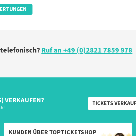
ERTUNGEN
 Ticket.
 telefonisch?
Ruf an +49 (0)2821 7859 978
ze website. Uw feedback vinden wij erg belangrijk. U helpt
ndere consumenten met het maken van een beslissing. Wij
t klopt dat er een andere naam op het ticket staat. Dit
t geen invloed op uw toegang tot het evenement. Wij hopen
eft gehad. Met vriendelijke groeten, Johan Topticketshop
S) VERKAUFEN?
TICKETS VERKAU
ab!
KUNDEN ÜBER TOPTICKETSHOP