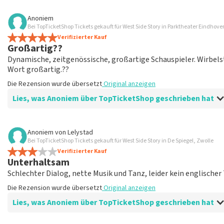
Bewertung von Anoniem über
TopTicketShop
Anoniem
Bei TopTicketShop Tickets gekauft für West Side Story in Parktheater Eindhov
übersichtlich
Verifizierter Kauf
ein weiteres großartiges Erlebnis über Top TicketShop. alles 
Großartig??
Die Rezension wurde übersetzt
Original anzeigen
Dynamische, zeitgenössische, großartige Schauspieler. Wirbel
Wort großartig.??
Die Rezension wurde übersetzt
Original anzeigen
Lies, was Anoniem über TopTicketShop geschrieben hat
Bewertung von Anoniem über
TopTicketShop
Anoniem
von
Lelystad
Bei TopTicketShop Tickets gekauft für West Side Story in De Spiegel, Zwolle
Geölt
Verifizierter Kauf
Guter Mailaustausch. Und effizient organisiert. Einfach gut or
Unterhaltsam
Die Rezension wurde übersetzt
Original anzeigen
Schlechter Dialog, nette Musik und Tanz, leider kein englischer 
Die Rezension wurde übersetzt
Original anzeigen
Lies, was Anoniem über TopTicketShop geschrieben hat