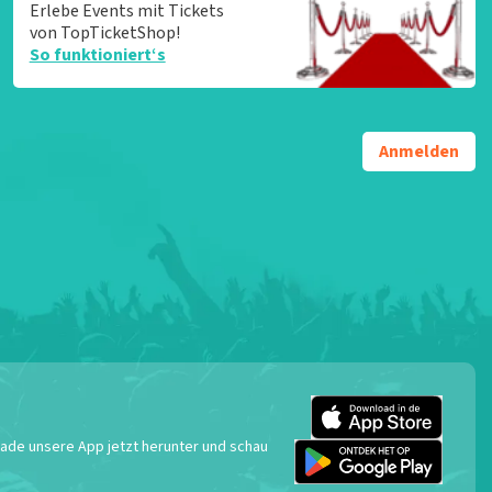
Erlebe Events mit Tickets
von TopTicketShop!
So funktioniert‘s
Anmelden
 Lade unsere App jetzt herunter und schau