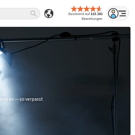
Basierend auf
113.182
Bewertungen
larm an — so verpasst