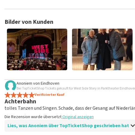
TopTicketShop sammelt Bewertungen von echten Kunden. Es is
Tickets bei TopTicketShop gekauft hast. Beiträge mit beleidig
veröffentlicht. Es kann einige Wochen dauern, bis eine Bewertun
Bilder von Kunden
Anoniem
von
Eindhoven
Bei TopTicketShop Tickets gekauft für West Side Story in Parktheater Eindhov
Verifizierter Kauf
Achterbahn
tolles Tanzen und Singen. Schade, dass der Gesang auf Niederlä
Die Rezension wurde übersetzt
Original anzeigen
Lies, was Anoniem über TopTicketShop geschrieben hat