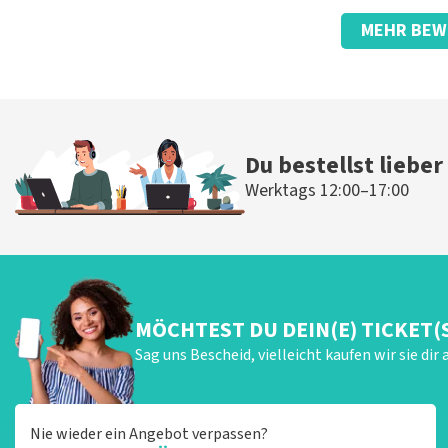
Bewertung von Anoniem über
TopTicketShop
MEHR BEW
Seltsam, der Name auf dem Ticket.
Toll., guter Service bei telefonischen Fragen zum erhaltenen
Die Rezension wurde übersetzt
Original anzeigen
Antwort von TopTicketShop
Du bestellst lieber
Beste klant, Bedankt voor het schrijven van een review op on
Werktags 12:00–17:00
ons zo onze dienstverlening te verbeteren en ook helpt u a
hebben uw review gelezen en willen er graag op reageren. He
komt doordat wij een wederverkoper zijn. Gelukkig heeft di
dat u ondanks de verwarring toch een fantastische avond he
MÖCHTEST DU DEIN(E) TICKET(
Sag uns Bescheid, vielleicht kaufen wir sie dir 
Nie wieder ein Angebot verpassen?