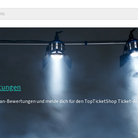
nts
rtungen
7 Fan-Bewertungen und melde dich für den TopTicketShop Ticket-A