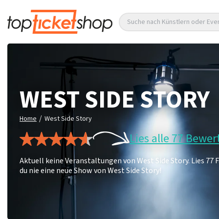
Suche nach Künstlern oder Eve
WEST SIDE STORY
/
Home
West Side Story
Lies alle 77 Bewe
Aktuell keine Veranstaltungen von West Side Story. Lies 7
du nie eine neue Show von West Side Story!