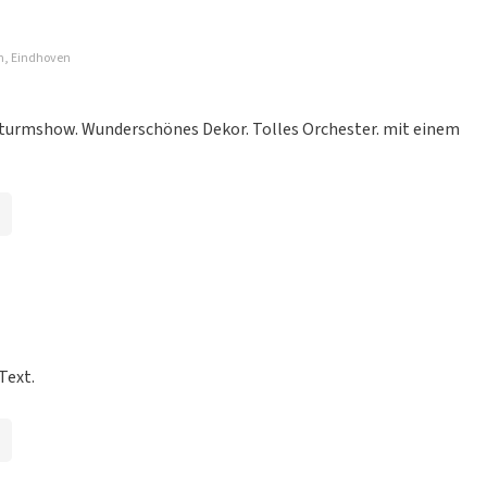
en, Eindhoven
ist wieder gut organisiert.
sturmshow. Wunderschönes Dekor. Tolles Orchester. mit einem
ganisiert. Belassen Sie es dabei
Text.