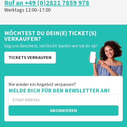
Ruf an +49 (0)2821 7859 978
er graag op reageren. Het klopt dat er een andere
naam op het ticket staat. Dit komt doordat wij een
Werktags 12:00–17:00
wederverkoper zijn. Gelukkig heeft dit geen invloed op
uw toegang tot het evenement. Wij hopen dat u
ondanks de verwarring toch een fantastische avond
heeft gehad. Met vriendelijke groeten, Johan
MÖCHTEST DU DEIN(E) TICKET(S)
Topticketshop
VERKAUFEN?
Sag uns Bescheid, vielleicht kaufen wir sie dir ab!
TICKETS VERKAUFEN
Nie wieder ein Angebot verpassen?
MELDE DICH FÜR DEN NEWSLETTER AN!
ABONNIEREN