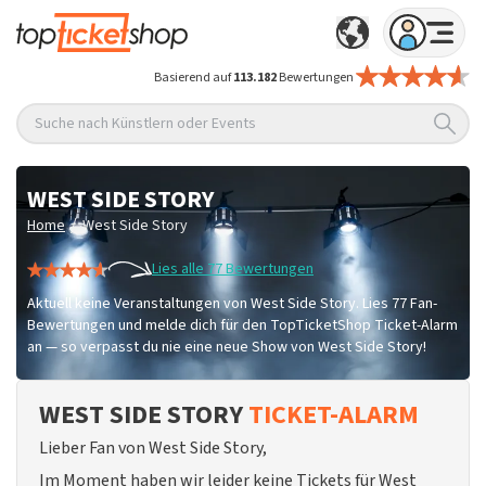
Basierend auf
113.182
Bewertungen
Suche nach Künstlern oder Events
WEST SIDE STORY
/
Home
West Side Story
Lies alle 77 Bewertungen
Aktuell keine Veranstaltungen von West Side Story. Lies 77 Fan-
Bewertungen und melde dich für den TopTicketShop Ticket-Alarm
an — so verpasst du nie eine neue Show von West Side Story!
WEST SIDE STORY
TICKET-ALARM
Lieber Fan von West Side Story,
Im Moment haben wir leider keine Tickets für West