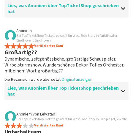
Lies, was Anoniem über TopTicketShop geschrieben
hat
Bewertung von Anoniem über
TopTicketShop
Anoniem
Bei TopTicketShop Tickets gekauft für West Side Story in Parktheater
übersichtlich
Eindhoven, Eindhoven
ein weiteres großartiges Erlebnis über Top
Verifizierter Kauf
Großartig??
TicketShop. alles ist wieder gut organisiert.
Die Rezension wurde übersetzt
Original anzeigen
Dynamische, zeitgenössische, großartige Schauspieler.
Wirbelsturmshow. Wunderschönes Dekor. Tolles Orchester.
mit einem Wort großartig.??
Die Rezension wurde übersetzt
Original anzeigen
Lies, was Anoniem über TopTicketShop geschrieben
hat
Bewertung von Anoniem über
TopTicketShop
Anoniem
von
Lelystad
Bei TopTicketShop Tickets gekauft für West Side Story in De Spiegel, Zwolle
Geölt
Verifizierter Kauf
Guter Mailaustausch. Und effizient organisiert. Einfach
Unterhaltsam