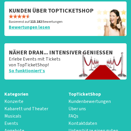
KUNDEN ÜBER TOPTICKETSHOP
Basierend auf
113.182
Bewertungen
Bewertungen lesen
NÄHER DRAN... INTENSIVER GENIESSEN
Erlebe Events mit Tickets
von TopTicketShop!
So funktioniert‘s
Kategorien
TopTicketShop
Konzerte
Kundenbewertungen
Kabarett und Theater
Über uns
Musicals
FAQs
Events
Kontaktdaten
Angebote
Unterstütze einen guten