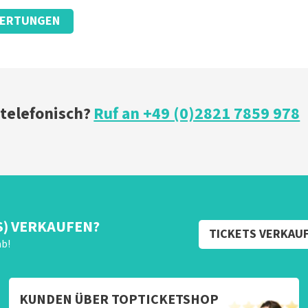
ERTUNGEN
 Ticket.
 telefonisch?
Ruf an +49 (0)2821 7859 978
ze website. Uw feedback vinden wij erg belangrijk. U helpt
ndere consumenten met het maken van een beslissing. Wij
t klopt dat er een andere naam op het ticket staat. Dit
t geen invloed op uw toegang tot het evenement. Wij hopen
eft gehad. Met vriendelijke groeten, Johan Topticketshop
S) VERKAUFEN?
TICKETS VERKAU
ab!
KUNDEN ÜBER TOPTICKETSHOP