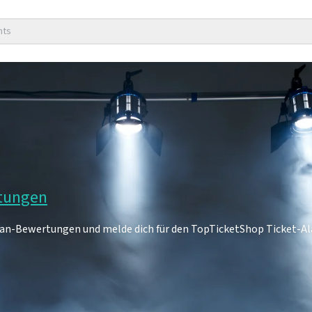
nts
rtungen
7 Fan-Bewertungen und melde dich für den TopTicketShop Ticket-A