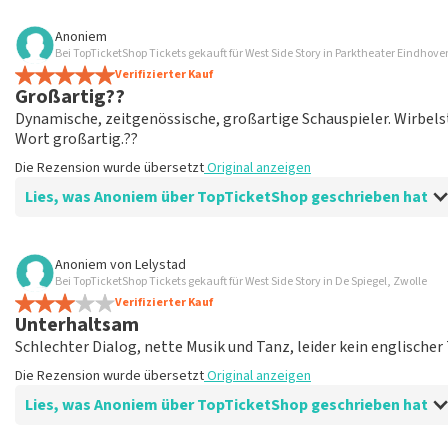
Bewertung von Anoniem über
TopTicketShop
Anoniem
Bei TopTicketShop Tickets gekauft für West Side Story in Parktheater Eindhov
übersichtlich
Verifizierter Kauf
ein weiteres großartiges Erlebnis über Top TicketShop. alles 
Großartig??
Die Rezension wurde übersetzt
Original anzeigen
Dynamische, zeitgenössische, großartige Schauspieler. Wirbel
Wort großartig.??
Die Rezension wurde übersetzt
Original anzeigen
Lies, was Anoniem über TopTicketShop geschrieben hat
Bewertung von Anoniem über
TopTicketShop
Anoniem
von
Lelystad
Bei TopTicketShop Tickets gekauft für West Side Story in De Spiegel, Zwolle
Geölt
Verifizierter Kauf
Guter Mailaustausch. Und effizient organisiert. Einfach gut or
Unterhaltsam
Die Rezension wurde übersetzt
Original anzeigen
Schlechter Dialog, nette Musik und Tanz, leider kein englischer 
Die Rezension wurde übersetzt
Original anzeigen
Lies, was Anoniem über TopTicketShop geschrieben hat