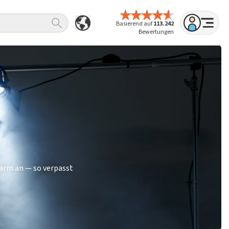
Basierend auf
113.242
Bewertungen
larm an — so verpasst