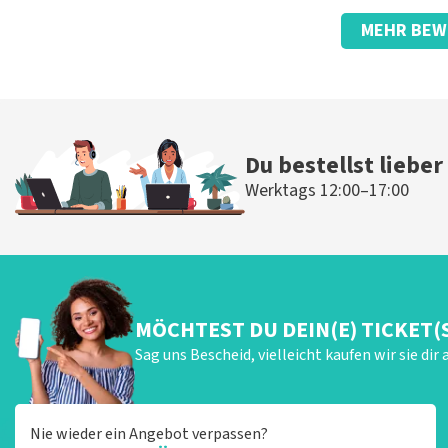
Bewertung von Anoniem über
TopTicketShop
MEHR BEW
Seltsam, der Name auf dem Ticket.
Toll., guter Service bei telefonischen Fragen zum erhaltenen
Die Rezension wurde übersetzt
Original anzeigen
Antwort von TopTicketShop
Du bestellst lieber
Beste klant, Bedankt voor het schrijven van een review op on
Werktags 12:00–17:00
ons zo onze dienstverlening te verbeteren en ook helpt u a
hebben uw review gelezen en willen er graag op reageren. He
komt doordat wij een wederverkoper zijn. Gelukkig heeft di
dat u ondanks de verwarring toch een fantastische avond he
MÖCHTEST DU DEIN(E) TICKET(
Sag uns Bescheid, vielleicht kaufen wir sie dir 
Nie wieder ein Angebot verpassen?