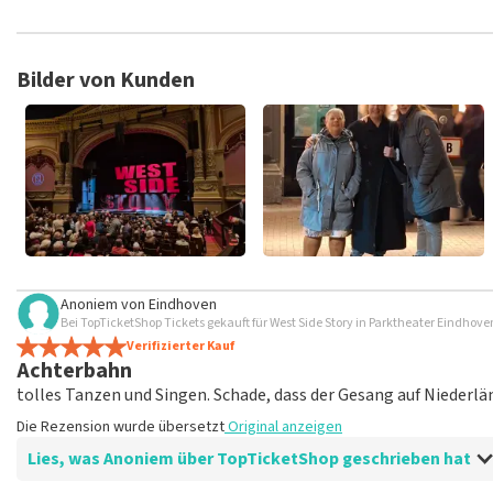
TopTicketShop sammelt Bewertungen von echten Kunden. Es is
Tickets bei TopTicketShop gekauft hast. Beiträge mit beleidig
veröffentlicht. Es kann einige Wochen dauern, bis eine Bewertun
Bilder von Kunden
Anoniem
von
Eindhoven
Bei TopTicketShop Tickets gekauft für West Side Story in Parktheater Eindhov
Verifizierter Kauf
Achterbahn
tolles Tanzen und Singen. Schade, dass der Gesang auf Niederlä
Die Rezension wurde übersetzt
Original anzeigen
Lies, was Anoniem über TopTicketShop geschrieben hat