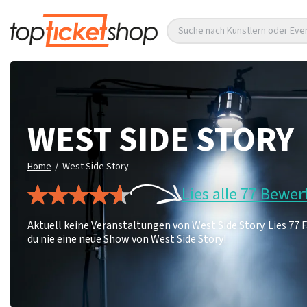
Suche nach Künstlern oder Eve
WEST SIDE STORY
/
Home
West Side Story
Lies alle 77 Bewe
Aktuell keine Veranstaltungen von West Side Story. Lies 7
du nie eine neue Show von West Side Story!