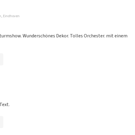
en, Eindhoven
ist wieder gut organisiert.
sturmshow. Wunderschönes Dekor. Tolles Orchester. mit einem
ganisiert. Belassen Sie es dabei
Text.