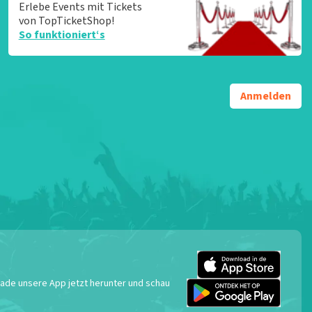
Erlebe Events mit Tickets
von TopTicketShop!
So funktioniert‘s
Anmelden
 Lade unsere App jetzt herunter und schau