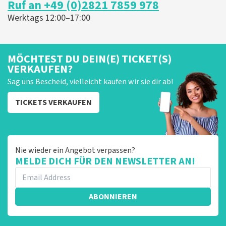
Ruf an +49 (0)2821 7859 978
er graag op reageren. Het klopt dat er een andere
naam op het ticket staat. Dit komt doordat wij een
Werktags 12:00–17:00
wederverkoper zijn. Gelukkig heeft dit geen invloed op
uw toegang tot het evenement. Wij hopen dat u
ondanks de verwarring toch een fantastische avond
heeft gehad. Met vriendelijke groeten, Johan
MÖCHTEST DU DEIN(E) TICKET(S)
Topticketshop
VERKAUFEN?
Sag uns Bescheid, vielleicht kaufen wir sie dir ab!
TICKETS VERKAUFEN
Nie wieder ein Angebot verpassen?
MELDE DICH FÜR DEN NEWSLETTER AN!
ABONNIEREN