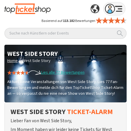
Basierend auf
113.182
Bewertungen
Suche nach Künstlern oder Events
WEST SIDE STORY
/
Home
West Side Story
Lies alle 77 Bewertungen
Aktuell keine Veranstaltungen von West Side Story. Lies 77 Fan-
Bewertungen und melde dich für den TopTicketShop Ticket-Alarm
an — so verpasst du nie eine neue Show von West Side Story!
WEST SIDE STORY
TICKET-ALARM
Lieber Fan von West Side Story,
Im Moment haben wir leider keine Tickets für West