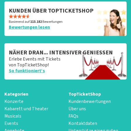
KUNDEN ÜBER TOPTICKETSHOP
Basierend auf
113.182
Bewertungen
Bewertungen lesen
NÄHER DRAN... INTENSIVER GENIESSEN
Erlebe Events mit Tickets
von TopTicketShop!
So funktioniert‘s
Kategorien
TopTicketShop
Konzerte
Kundenbewertungen
Kabarett und Theater
Über uns
Musicals
FAQs
Events
Kontaktdaten
Angebote
Unterstütze einen guten