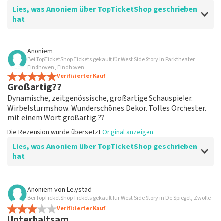
Lies, was Anoniem über TopTicketShop geschrieben
hat
Bewertung von Anoniem über
TopTicketShop
Anoniem
Bei TopTicketShop Tickets gekauft für West Side Story in Parktheater
übersichtlich
Eindhoven, Eindhoven
ein weiteres großartiges Erlebnis über Top
Verifizierter Kauf
Großartig??
TicketShop. alles ist wieder gut organisiert.
Die Rezension wurde übersetzt
Original anzeigen
Dynamische, zeitgenössische, großartige Schauspieler.
Wirbelsturmshow. Wunderschönes Dekor. Tolles Orchester.
mit einem Wort großartig.??
Die Rezension wurde übersetzt
Original anzeigen
Lies, was Anoniem über TopTicketShop geschrieben
hat
Bewertung von Anoniem über
TopTicketShop
Anoniem
von
Lelystad
Bei TopTicketShop Tickets gekauft für West Side Story in De Spiegel, Zwolle
Geölt
Verifizierter Kauf
Guter Mailaustausch. Und effizient organisiert. Einfach
Unterhaltsam