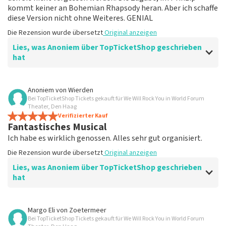
kommt keiner an Bohemian Rhapsody heran. Aber ich schaffe
diese Version nicht ohne Weiteres. GENIAL
Die Rezension wurde übersetzt
Original anzeigen
Lies, was Anoniem über TopTicketShop geschrieben
hat
Bewertung von Anoniem über
TopTicketShop
Anoniem
von
Wierden
Bei TopTicketShop Tickets gekauft für We Will Rock You in World Forum
Fein
Theater, Den Haag
Gut
Verifizierter Kauf
Fantastisches Musical
Die Rezension wurde übersetzt
Original anzeigen
Ich habe es wirklich genossen. Alles sehr gut organisiert.
Die Rezension wurde übersetzt
Original anzeigen
Lies, was Anoniem über TopTicketShop geschrieben
hat
Bewertung von Anoniem über
TopTicketShop
Margo Eli
von
Zoetermeer
Bei TopTicketShop Tickets gekauft für We Will Rock You in World Forum