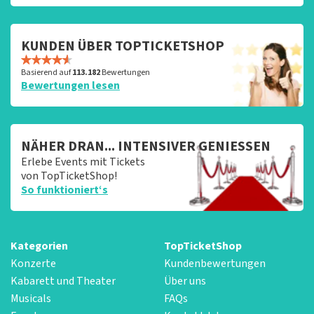
KUNDEN ÜBER TOPTICKETSHOP
Basierend auf
113.182
Bewertungen
Bewertungen lesen
NÄHER DRAN... INTENSIVER GENIESSEN
Erlebe Events mit Tickets
von TopTicketShop!
So funktioniert‘s
Kategorien
TopTicketShop
Konzerte
Kundenbewertungen
Kabarett und Theater
Über uns
Musicals
FAQs