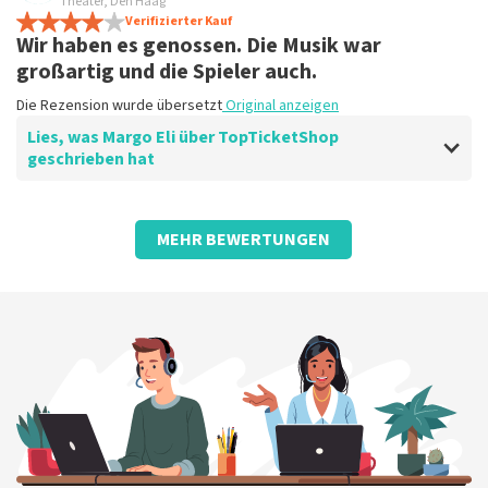
Alles erstklassig arrangiert
Theater, Den Haag
Die Rezension wurde übersetzt
Verifizierter Kauf
Original anzeigen
Wir haben es genossen. Die Musik war
großartig und die Spieler auch.
Die Rezension wurde übersetzt
Original anzeigen
Lies, was Margo Eli über TopTicketShop
geschrieben hat
Bewertung von Margo Eli über
TopTicketShop
MEHR BEWERTUNGEN
Alles war gut organisiert.
Die Rezension wurde übersetzt
Original anzeigen