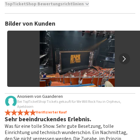
TopTicketShop Bewertungsrichtlinien
TopTicketShop sammelt Bewertungen von echten Kunden.
Es ist nicht möglich, eine Bewertung abzugeben, wenn du
Bilder von Kunden
keine Tickets bei TopTicketShop gekauft hast. Beiträge mit
beleidigender Sprache und/oder falschen Angaben werden
nicht veröffentlicht. Es kann einige Wochen dauern, bis eine
Bewertung veröffentlicht wird.
Anoniem
von
Gaanderen
Bei TopTicketShop Tickets gekauft für We Will Rock You in Orpheus,
Apeldoorn
Verifizierter Kauf
Sehr beeindruckendes Erlebnis.
Was für eine tolle Show. Sehr gute Besetzung, tolle
Einrichtung und technisch wunderschön. Ein Nachmittag,
den Sie nicht vergessen werden. Die Zugabe, im Prinzip