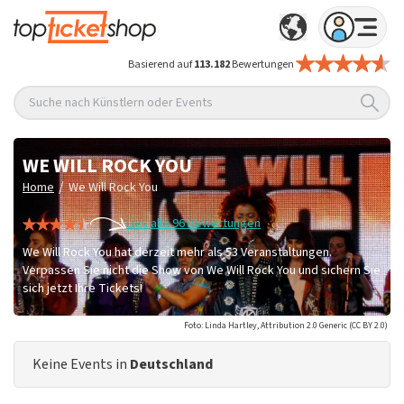
Basierend auf
113.182
Bewertungen
Suche nach Künstlern oder Events
WE WILL ROCK YOU
/
Home
We Will Rock You
Lies alle 96 Bewertungen
We Will Rock You hat derzeit mehr als 53 Veranstaltungen.
Verpassen Sie nicht die Show von We Will Rock You und sichern Sie
sich jetzt Ihre Tickets!
Foto: Linda Hartley, Attribution 2.0 Generic (CC BY 2.0)
Keine Events in
Deutschland