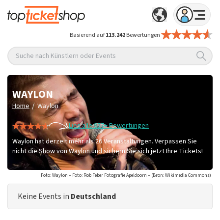
Basierend auf
113.242
Bewertungen
Suche nach Künstlern oder Events
WAYLON
/
Home
Waylon
Lies alle 957+ Bewertungen
Waylon hat derzeit mehr als 26 Veranstaltungen. Verpassen Sie
nicht die Show von Waylon und sichern Sie sich jetzt Ihre Tickets!
Foto: Waylon – Foto: Rob Feber Fotografie Apeldoorn – (Bron: Wikimedia Commons)
Keine Events in
Deutschland