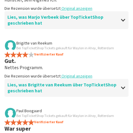
Künstler, sein eigenes Ich.
Die Rezension wurde übersetzt
Original anzeigen
Lies, was Marjo Verbeek über TopTicketShop
geschrieben hat
Bewertung von Marjo Verbeek über
TopTicketShop
Brigitte van Reekum
Bei TopTicketShop Tickets gekauft für Waylon in Ahoy, Rotterdam
Schön zu lesen, was Ihre Ergebnisse sind
Verifizierter Kauf
Nettes Medium, eindeutig klar, ehrlich.
Gut.
Die Rezension wurde übersetzt
Original anzeigen
Nettes Programm.
Die Rezension wurde übersetzt
Original anzeigen
Lies, was Brigitte van Reekum über TopTicketShop
geschrieben hat
Bewertung von Brigitte van Reekum über
TopTicketShop
Paul Boogaard
Bei TopTicketShop Tickets gekauft für Waylon in Ahoy, Rotterdam
gut
Verifizierter Kauf
Die Rezension wurde übersetzt
Original anzeigen
War super