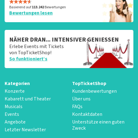
Basierend auf
113.242
Bewertungen
Bewertungen lesen
NÄHER DRAN... INTENSIVER GENIESSEN
Erlebe Events mit Tickets
von TopTicketShop!
So funktioniert‘s
Kategorien
TopTicketShop
Konzerte
Kundenbewertungen
Kabarett und Theater
Über uns
Musicals
FAQs
Events
Kontaktdaten
Angebote
Unterstütze einen guten
Zweck
Letzter Newsletter