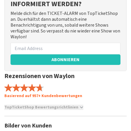
INFORMIERT WERDEN?
Melde dich für den TICKET-ALARM von TopTicketShop
an. Du erhältst dann automatisch eine
Benachrichtigung von uns, sobald weitere Shows
verfügbar sind. So verpasst du nie wieder eine Show von
Waylon!
ABONNIEREN
Rezensionen von Waylon
Basierend auf 957+ Kundenbewertungen
TopTicketShop Bewertungsrichtlinien
TopTicketShop sammelt Bewertungen von echten Kunden.
Es ist nicht möglich, eine Bewertung abzugeben, wenn du
Bilder von Kunden
keine Tickets bei TopTicketShop gekauft hast. Beiträge mit