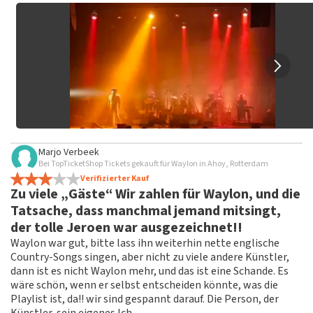
beleidigender Sprache und/oder falschen Angaben werden
nicht veröffentlicht. Es kann einige Wochen dauern, bis eine
Bewertung veröffentlicht wird.
Marjo Verbeek
Bei TopTicketShop Tickets gekauft für Waylon in Ahoy, Rotterdam
Verifizierter Kauf
Zu viele „Gäste“ Wir zahlen für Waylon, und die
Tatsache, dass manchmal jemand mitsingt,
der tolle Jeroen war ausgezeichnet!!
Waylon war gut, bitte lass ihn weiterhin nette englische
Country-Songs singen, aber nicht zu viele andere Künstler,
dann ist es nicht Waylon mehr, und das ist eine Schande. Es
wäre schön, wenn er selbst entscheiden könnte, was die
Playlist ist, da!! wir sind gespannt darauf. Die Person, der