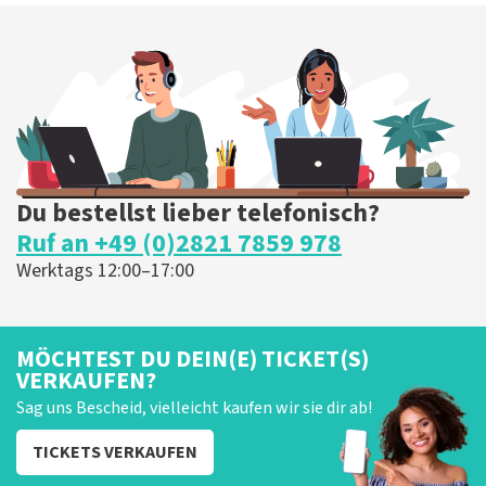
Du bestellst lieber telefonisch?
Ruf an +49 (0)2821 7859 978
Werktags 12:00–17:00
MÖCHTEST DU DEIN(E) TICKET(S)
VERKAUFEN?
Sag uns Bescheid, vielleicht kaufen wir sie dir ab!
TICKETS VERKAUFEN