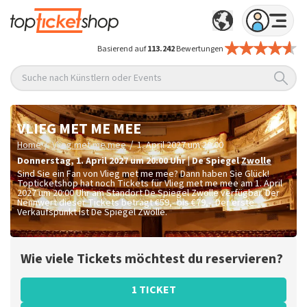
Basierend auf
113.242
Bewertungen
Suche nach Künstlern oder Events
VLIEG MET ME MEE
/
/
Home
Vlieg met me mee
1. April 2027 um 20:00
Donnerstag
,
1. April 2027 um 20:00
Uhr
|
De Spiegel
Zwolle
Sind Sie ein Fan von Vlieg met me mee? Dann haben Sie Glück!
Topticketshop hat noch Tickets für Vlieg met me mee am 1. April
2027 um 20:00 Uhr am Standort De Spiegel Zwolle verfügbar. Der
Nennwert dieser Tickets beträgt
€59,- bis €79,-
. Der erste
Verkaufspunkt ist De Spiegel Zwolle.
Wie viele Tickets möchtest du reservieren?
1 TICKET