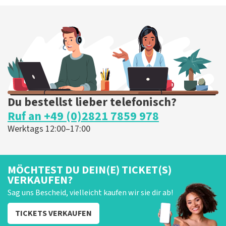
Du bestellst lieber telefonisch?
Ruf an +49 (0)2821 7859 978
Werktags 12:00–17:00
MÖCHTEST DU DEIN(E) TICKET(S)
VERKAUFEN?
Sag uns Bescheid, vielleicht kaufen wir sie dir ab!
TICKETS VERKAUFEN