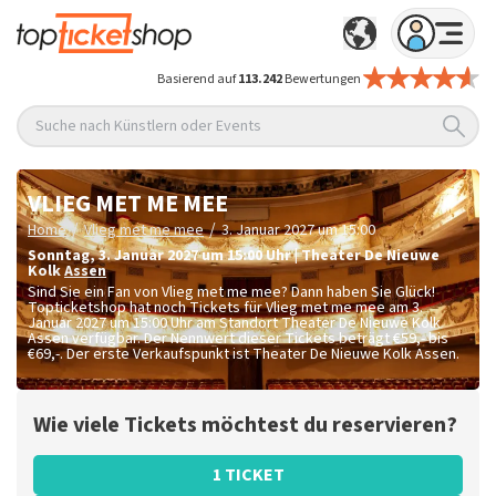
Basierend auf
113.242
Bewertungen
Suche nach Künstlern oder Events
VLIEG MET ME MEE
/
/
Home
Vlieg met me mee
3. Januar 2027 um 15:00
Sonntag
,
3. Januar 2027 um 15:00
Uhr
|
Theater De Nieuwe
Kolk
Assen
Sind Sie ein Fan von Vlieg met me mee? Dann haben Sie Glück!
Topticketshop hat noch Tickets für Vlieg met me mee am 3.
Januar 2027 um 15:00 Uhr am Standort Theater De Nieuwe Kolk
Assen verfügbar. Der Nennwert dieser Tickets beträgt
€59,- bis
€69,-
. Der erste Verkaufspunkt ist Theater De Nieuwe Kolk Assen.
Wie viele Tickets möchtest du reservieren?
1 TICKET