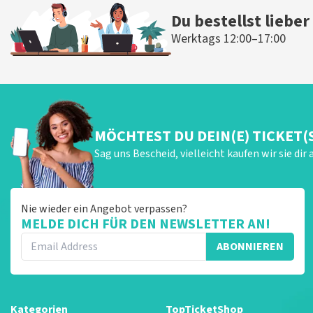
Du bestellst lieber
Werktags 12:00–17:00
MÖCHTEST DU DEIN(E) TICKET(
Sag uns Bescheid, vielleicht kaufen wir sie dir 
Nie wieder ein Angebot verpassen?
MELDE DICH FÜR DEN NEWSLETTER AN!
ABONNIEREN
Kategorien
TopTicketShop