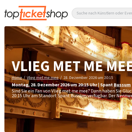
Suche nach Künstlern oder Eve
VLIEG MET ME ME
/
/
Home
Vlieg met me mee
28. Dezember 2026 um 20:15
Montag
,
28. Dezember 2026 um 20:15
Uhr
|
Spant
Bussum
Sind Sie ein Fan von Vlieg met me mee? Dann haben Sie Glü
20:15 Uhr am Standort Spant Bussum verfügbar. Der Nennwe