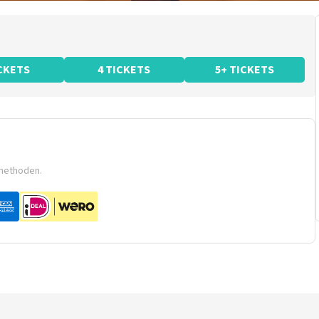
ICKETS
4 TICKETS
5+ TICKETS
smethoden.