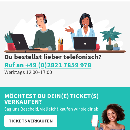
Du bestellst lieber telefonisch?
Ruf an +49 (0)2821 7859 978
Werktags 12:00–17:00
MÖCHTEST DU DEIN(E) TICKET(S)
VERKAUFEN?
Sag uns Bescheid, vielleicht kaufen wir sie dir ab!
TICKETS VERKAUFEN