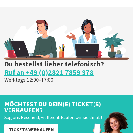
Du bestellst lieber telefonisch?
Ruf an +49 (0)2821 7859 978
Werktags 12:00–17:00
MÖCHTEST DU DEIN(E) TICKET(S)
VERKAUFEN?
Sag uns Bescheid, vielleicht kaufen wir sie dir ab!
TICKETS VERKAUFEN