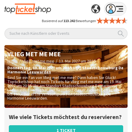
Basierend auf
113.242
Bewertungen
Suche nach Künstlern oder Events
VLIEG MET ME MEE
/
/
Home
Vlieg met me mee
13. Mai 2027 um 20:15
Donnerstag
,
13. Mai 2027 um 20:15
Uhr
|
Stadsschouwburg De
Harmonie
Leeuwarden
Sind Sie ein Fan von Vlieg met me mee? Dann haben Sie Glück!
Topticketshop hat noch Tickets für Vlieg met me mee am 13. Mai
2027 um 20:15 Uhr am Standort Stadsschouwburg De Harmonie
Leeuwarden verfügbar. Der Nennwert dieser Tickets beträgt
€59,-
bis €69,-
. Der erste Verkaufspunkt ist Stadsschouwburg De
Harmonie Leeuwarden.
Wie viele Tickets möchtest du reservieren?
1 TICKET