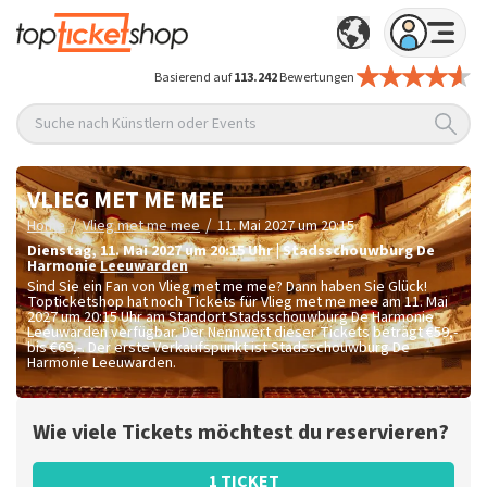
Basierend auf
113.242
Bewertungen
Suche nach Künstlern oder Events
VLIEG MET ME MEE
/
/
Home
Vlieg met me mee
11. Mai 2027 um 20:15
Dienstag
,
11. Mai 2027 um 20:15
Uhr
|
Stadsschouwburg De
Harmonie
Leeuwarden
Sind Sie ein Fan von Vlieg met me mee? Dann haben Sie Glück!
Topticketshop hat noch Tickets für Vlieg met me mee am 11. Mai
2027 um 20:15 Uhr am Standort Stadsschouwburg De Harmonie
Leeuwarden verfügbar. Der Nennwert dieser Tickets beträgt
€59,-
bis €69,-
. Der erste Verkaufspunkt ist Stadsschouwburg De
Harmonie Leeuwarden.
Wie viele Tickets möchtest du reservieren?
1 TICKET