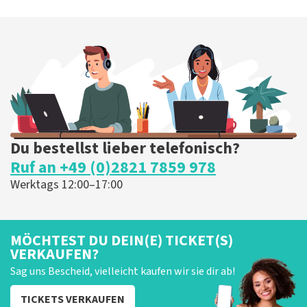
Du bestellst lieber telefonisch?
Ruf an +49 (0)2821 7859 978
Werktags 12:00–17:00
MÖCHTEST DU DEIN(E) TICKET(S)
VERKAUFEN?
Sag uns Bescheid, vielleicht kaufen wir sie dir ab!
TICKETS VERKAUFEN