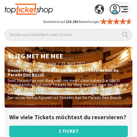
Basierend auf
113.182
Bewertungen
Suche nach Künstlern oder Events
VLIEG MET ME MEE
/
/
Home
Vlieg met me mee
15. April 2027 um 20:00
Donnerstag
,
15. April 2027 um 20:00
Uhr
|
Theater Aan De
Parade
Den Bosch
Sind Sie ein Fan von Vlieg met me mee? Dann haben Sie Glück!
Topticketshop hat noch Tickets für Vlieg met me mee am 15. April
2027 um 20:00 Uhr am Standort Theater Aan De Parade Den Bosch
verfügbar. Der Nennwert dieser Tickets beträgt
€49,- bis €69,-
.
Der erste Verkaufspunkt ist Theater Aan De Parade Den Bosch.
Wie viele Tickets möchtest du reservieren?
1 TICKET