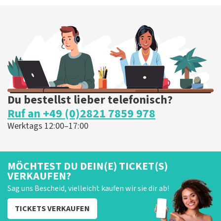
Du bestellst lieber telefonisch?
Ruf an +49 (0)2821 7859 978
Werktags 12:00–17:00
MÖCHTEST DU DEIN(E) TICKET(S)
VERKAUFEN?
Sag uns Bescheid, vielleicht kaufen wir sie dir ab!
TICKETS VERKAUFEN