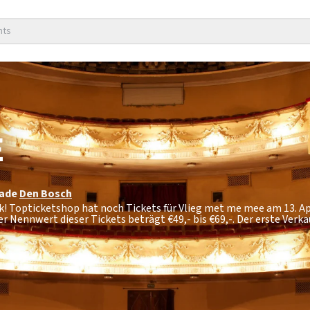
nts
E
rade
Den Bosch
k! Topticketshop hat noch Tickets für Vlieg met me mee am 13. Ap
er Nennwert dieser Tickets beträgt
€49,- bis €69,-
. Der erste Verk