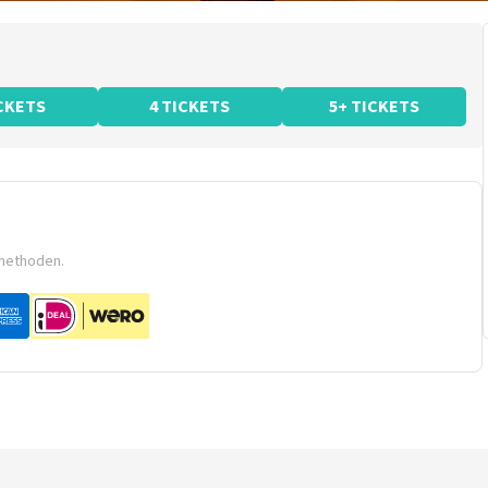
ICKETS
4 TICKETS
5+ TICKETS
smethoden.