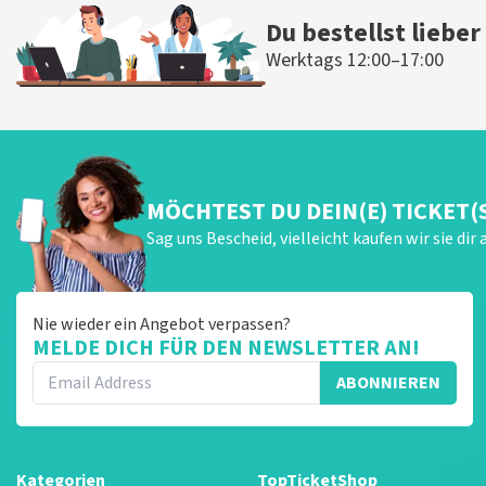
Du bestellst lieber
Werktags 12:00–17:00
MÖCHTEST DU DEIN(E) TICKET(
Sag uns Bescheid, vielleicht kaufen wir sie dir 
Nie wieder ein Angebot verpassen?
MELDE DICH FÜR DEN NEWSLETTER AN!
ABONNIEREN
Kategorien
TopTicketShop