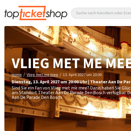
Suche nach Künstlern oder Eve
VLIEG MET ME ME
/
/
Home
Vlieg met me mee
13. April 2027 um 20:00
Dienstag
,
13. April 2027 um 20:00
Uhr
|
Theater Aan De Pa
Sind Sie ein Fan von Vlieg met me mee? Dann haben Sie Glüc
am Standort Theater Aan De Parade Den Bosch verfügbar. D
Aan De Parade Den Bosch.