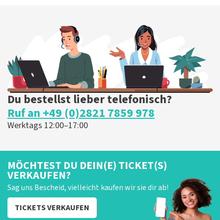
Du bestellst lieber telefonisch?
Ruf an +49 (0)2821 7859 978
Werktags 12:00–17:00
MÖCHTEST DU DEIN(E) TICKET(S)
VERKAUFEN?
Sag uns Bescheid, vielleicht kaufen wir sie dir ab!
TICKETS VERKAUFEN