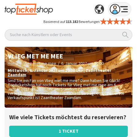
Basierend auf
113.182
Bewertungen
Suche nach Künstlern oder Events
VLIEG MET ME MEE
/
/
Home
Vlieg met me mee
6. Januar 2027 um 20:00
Mittwoch
,
6. Januar 2027 um 20:00
Uhr
|
Zaantheater
Zaandam
Sind Sie ein Fan von Vlieg met me mee? Dann haben Sie Glück!
Topticketshop hat noch Tickets für Vlieg met me mee am 6.
Januar 2027 um 20:00 Uhr am Standort Zaantheater Zaandam
verfügbar. Der Nennwert dieser Tickets beträgt
€69,-
. Der erste
Verkaufspunkt ist Zaantheater Zaandam.
Wie viele Tickets möchtest du reservieren?
1 TICKET