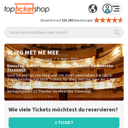
Basierend auf
113.242
Bewertungen
Suche nach Künstlern oder Events
VLIEG MET ME MEE
/
/
Home
Vlieg met me mee
2. März 2027 um 20:00
Dienstag
,
2. März 2027 um 20:00
Uhr
|
Theater De Meenthe
Steenwijk
Sind Sie ein Fan von Vlieg met me mee? Dann haben Sie Glück!
Topticketshop hat noch Tickets für Vlieg met me mee am 2. März
2027 um 20:00 Uhr am Standort Theater De Meenthe Steenwijk
verfügbar. Der Nennwert dieser Tickets beträgt
€69,-
. Der erste
Verkaufspunkt ist Theater De Meenthe Steenwijk.
Wie viele Tickets möchtest du reservieren?
1 TICKET