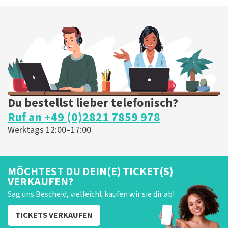
Du bestellst lieber telefonisch?
Ruf an +49 (0)2821 7859 978
Werktags 12:00–17:00
MÖCHTEST DU DEIN(E) TICKET(S)
VERKAUFEN?
Sag uns Bescheid, vielleicht kaufen wir sie dir ab!
TICKETS VERKAUFEN