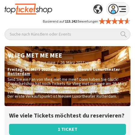
Basierend auf
113.242
Bewertungen
Suche nach Künstlern oder Events
VLIEG MET ME MEE
/
/
Home
Vlieg met me mee
26. März 2027 um 20:00
Freitag
,
26. März 2027 um 20:00
Uhr
|
Nieuwe Luxortheater
Rotterdam
Sind Sie ein Fan von Vlieg met me mee? Dann haben Sie Glück!
Topticketshop hat noch Tickets für Vlieg met me mee am 26. März
2027 um 20:00 Uhr am Standort Nieuwe Luxortheater Rotterdam
verfügbar. Der Nennwert dieser Tickets beträgt
€39,- bis €79,-
.
Der erste Verkaufspunkt ist Nieuwe Luxortheater Rotterdam.
Wie viele Tickets möchtest du reservieren?
1 TICKET