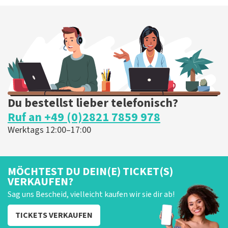
Du bestellst lieber telefonisch?
Ruf an +49 (0)2821 7859 978
Werktags 12:00–17:00
MÖCHTEST DU DEIN(E) TICKET(S)
VERKAUFEN?
Sag uns Bescheid, vielleicht kaufen wir sie dir ab!
TICKETS VERKAUFEN