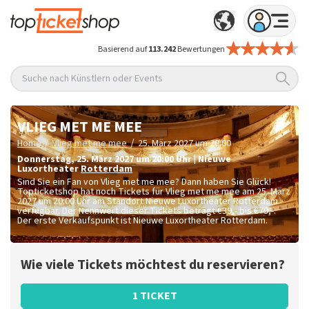
Basierend auf
113.242
Bewertungen
Suche nach Künstlern oder Events
VLIEG MET ME MEE
/
/
Home
Vlieg met me mee
25. März 2027 um 20:00
Donnerstag
,
25. März 2027 um 20:00
Uhr
|
Nieuwe
Luxortheater
Rotterdam
Sind Sie ein Fan von Vlieg met me mee? Dann haben Sie Glück!
Topticketshop hat noch Tickets für Vlieg met me mee am 25. März
2027 um 20:00 Uhr am Standort Nieuwe Luxortheater Rotterdam
verfügbar. Der Nennwert dieser Tickets beträgt
€39,- bis €79,-
.
Der erste Verkaufspunkt ist Nieuwe Luxortheater Rotterdam.
Wie viele Tickets möchtest du reservieren?
1 TICKET