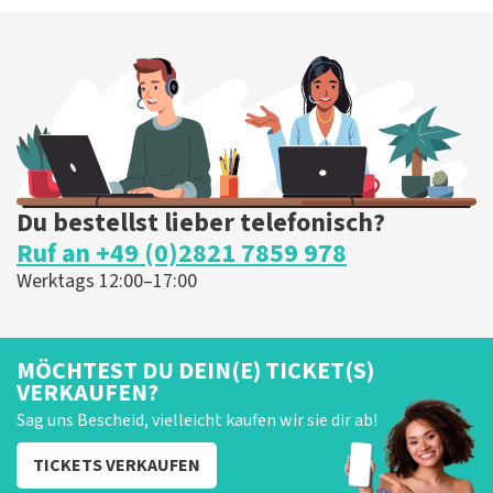
Du bestellst lieber telefonisch?
Ruf an +49 (0)2821 7859 978
Werktags 12:00–17:00
MÖCHTEST DU DEIN(E) TICKET(S)
VERKAUFEN?
Sag uns Bescheid, vielleicht kaufen wir sie dir ab!
TICKETS VERKAUFEN