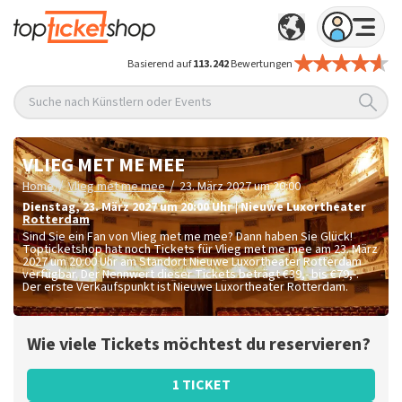
Basierend auf
113.242
Bewertungen
Suche nach Künstlern oder Events
VLIEG MET ME MEE
/
/
Home
Vlieg met me mee
23. März 2027 um 20:00
Dienstag
,
23. März 2027 um 20:00
Uhr
|
Nieuwe Luxortheater
Rotterdam
Sind Sie ein Fan von Vlieg met me mee? Dann haben Sie Glück!
Topticketshop hat noch Tickets für Vlieg met me mee am 23. März
2027 um 20:00 Uhr am Standort Nieuwe Luxortheater Rotterdam
verfügbar. Der Nennwert dieser Tickets beträgt
€39,- bis €79,-
.
Der erste Verkaufspunkt ist Nieuwe Luxortheater Rotterdam.
Wie viele Tickets möchtest du reservieren?
1 TICKET