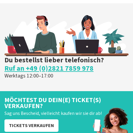
Du bestellst lieber telefonisch?
Ruf an +49 (0)2821 7859 978
Werktags 12:00–17:00
MÖCHTEST DU DEIN(E) TICKET(S)
VERKAUFEN?
Sag uns Bescheid, vielleicht kaufen wir sie dir ab!
TICKETS VERKAUFEN