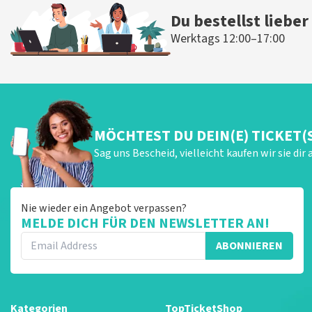
Du bestellst lieber
Werktags 12:00–17:00
MÖCHTEST DU DEIN(E) TICKET(
Sag uns Bescheid, vielleicht kaufen wir sie dir 
Nie wieder ein Angebot verpassen?
MELDE DICH FÜR DEN NEWSLETTER AN!
ABONNIEREN
Kategorien
TopTicketShop