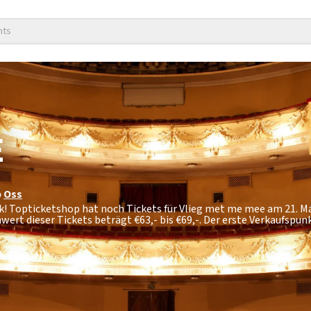
nts
E
p
Oss
k! Topticketshop hat noch Tickets für Vlieg met me mee am 21. M
wert dieser Tickets beträgt
€63,- bis €69,-
. Der erste Verkaufspun