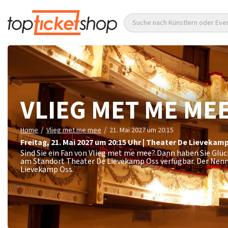
Suche nach Künstlern oder Eve
VLIEG MET ME ME
/
/
Home
Vlieg met me mee
21. Mai 2027 um 20:15
Freitag
,
21. Mai 2027 um 20:15
Uhr
|
Theater De Lievekam
Sind Sie ein Fan von Vlieg met me mee? Dann haben Sie Glüc
am Standort Theater De Lievekamp Oss verfügbar. Der Nenn
Lievekamp Oss.