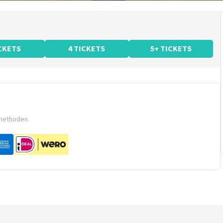
ICKETS
4 TICKETS
5+ TICKETS
smethoden.