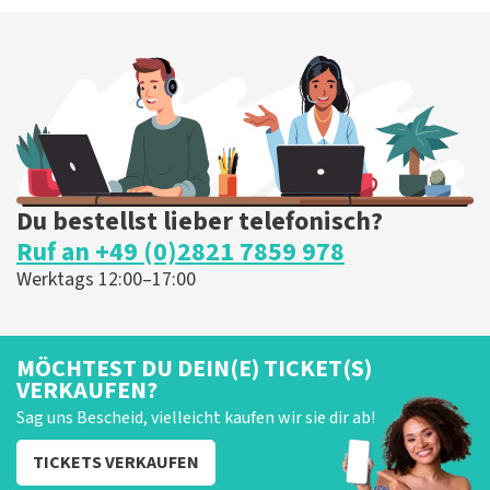
Du bestellst lieber telefonisch?
Ruf an +49 (0)2821 7859 978
Werktags 12:00–17:00
MÖCHTEST DU DEIN(E) TICKET(S)
VERKAUFEN?
Sag uns Bescheid, vielleicht kaufen wir sie dir ab!
TICKETS VERKAUFEN