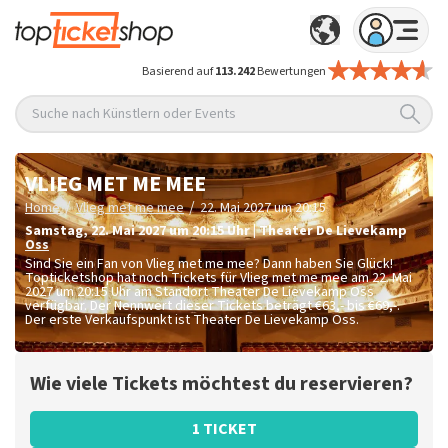
Basierend auf
113.242
Bewertungen
Suche nach Künstlern oder Events
VLIEG MET ME MEE
/
/
Home
Vlieg met me mee
22. Mai 2027 um 20:15
Samstag
,
22. Mai 2027 um 20:15
Uhr
|
Theater De Lievekamp
Oss
Sind Sie ein Fan von Vlieg met me mee? Dann haben Sie Glück!
Topticketshop hat noch Tickets für Vlieg met me mee am 22. Mai
2027 um 20:15 Uhr am Standort Theater De Lievekamp Oss
verfügbar. Der Nennwert dieser Tickets beträgt
€63,- bis €69,-
.
Der erste Verkaufspunkt ist Theater De Lievekamp Oss.
Wie viele Tickets möchtest du reservieren?
1 TICKET