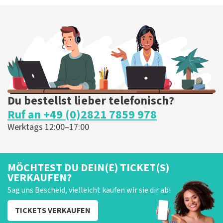
Du bestellst lieber telefonisch?
Ruf an +49 (0)2821 7859 978
Werktags 12:00–17:00
MÖCHTEST DU DEIN(E) TICKET(S)
VERKAUFEN?
Sag uns Bescheid, vielleicht kaufen wir sie dir ab!
TICKETS VERKAUFEN