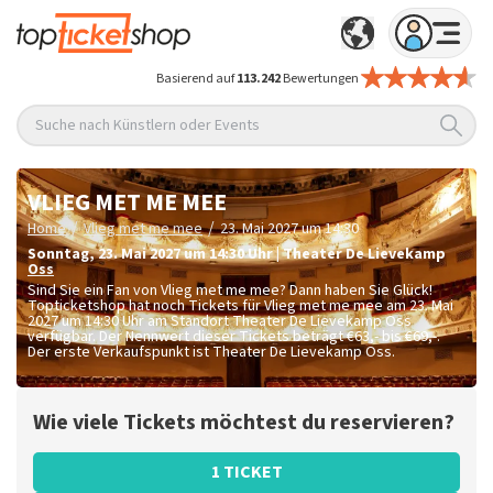
Basierend auf
113.242
Bewertungen
Suche nach Künstlern oder Events
VLIEG MET ME MEE
/
/
Home
Vlieg met me mee
23. Mai 2027 um 14:30
Sonntag
,
23. Mai 2027 um 14:30
Uhr
|
Theater De Lievekamp
Oss
Sind Sie ein Fan von Vlieg met me mee? Dann haben Sie Glück!
Topticketshop hat noch Tickets für Vlieg met me mee am 23. Mai
2027 um 14:30 Uhr am Standort Theater De Lievekamp Oss
verfügbar. Der Nennwert dieser Tickets beträgt
€63,- bis €69,-
.
Der erste Verkaufspunkt ist Theater De Lievekamp Oss.
Wie viele Tickets möchtest du reservieren?
1 TICKET