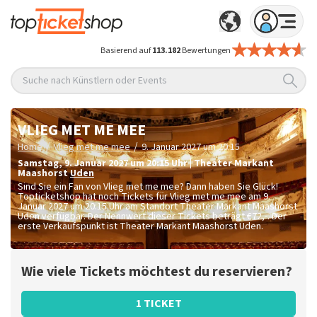
Basierend auf
113.182
Bewertungen
Suche nach Künstlern oder Events
VLIEG MET ME MEE
/
/
Home
Vlieg met me mee
9. Januar 2027 um 20:15
Samstag
,
9. Januar 2027 um 20:15
Uhr
|
Theater Markant
Maashorst
Uden
Sind Sie ein Fan von Vlieg met me mee? Dann haben Sie Glück!
Topticketshop hat noch Tickets für Vlieg met me mee am 9.
Januar 2027 um 20:15 Uhr am Standort Theater Markant Maashorst
Uden verfügbar. Der Nennwert dieser Tickets beträgt
€72,-
. Der
erste Verkaufspunkt ist Theater Markant Maashorst Uden.
Wie viele Tickets möchtest du reservieren?
1 TICKET