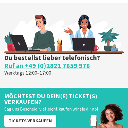
Du bestellst lieber telefonisch?
Ruf an +49 (0)2821 7859 978
Werktags 12:00–17:00
MÖCHTEST DU DEIN(E) TICKET(S)
VERKAUFEN?
Sag uns Bescheid, vielleicht kaufen wir sie dir ab!
TICKETS VERKAUFEN