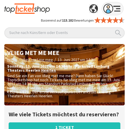
Basierend auf
113.182
Bewertungen
Suche nach Künstlern oder Events
VLIEG MET ME MEE
/
/
Home
Vlieg met me mee
13. Juni 2027 um 14:30
Sonntag
,
13. Juni 2027 um 14:30
Uhr
|
Parkstad Limburg
Theaters Heerlen
Heerlen
Sind Sie ein Fan von Vlieg met me mee? Dann haben Sie Glück!
Topticketshop hat noch Tickets für Vlieg met me mee am 13. Juni
2027 um 14:30 Uhr am Standort Parkstad Limburg Theaters
Heerlen Heerlen verfügbar. Der Nennwert dieser Tickets beträgt
€35,- bis €79,-
. Der erste Verkaufspunkt ist Parkstad Limburg
Theaters Heerlen Heerlen.
Wie viele Tickets möchtest du reservieren?
1 TICKET