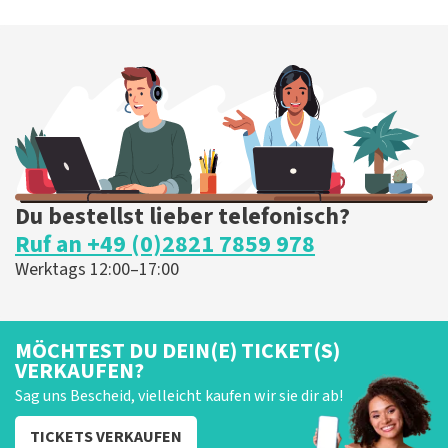
Du bestellst lieber telefonisch?
Ruf an +49 (0)2821 7859 978
Werktags 12:00–17:00
MÖCHTEST DU DEIN(E) TICKET(S)
VERKAUFEN?
Sag uns Bescheid, vielleicht kaufen wir sie dir ab!
TICKETS VERKAUFEN