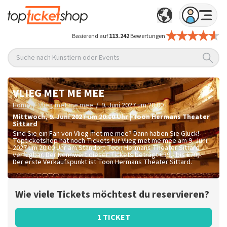
Basierend auf
113.242
Bewertungen
Suche nach Künstlern oder Events
VLIEG MET ME MEE
/
/
Home
Vlieg met me mee
9. Juni 2027 um 20:00
Mittwoch
,
9. Juni 2027 um 20:00
Uhr
|
Toon Hermans Theater
Sittard
Sind Sie ein Fan von Vlieg met me mee? Dann haben Sie Glück!
Topticketshop hat noch Tickets für Vlieg met me mee am 9. Juni
2027 um 20:00 Uhr am Standort Toon Hermans Theater Sittard
verfügbar. Der Nennwert dieser Tickets beträgt
€39,- bis €79,-
.
Der erste Verkaufspunkt ist Toon Hermans Theater Sittard.
Wie viele Tickets möchtest du reservieren?
1 TICKET