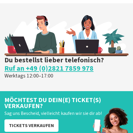
Du bestellst lieber telefonisch?
Ruf an +49 (0)2821 7859 978
Werktags 12:00–17:00
MÖCHTEST DU DEIN(E) TICKET(S)
VERKAUFEN?
Sag uns Bescheid, vielleicht kaufen wir sie dir ab!
TICKETS VERKAUFEN