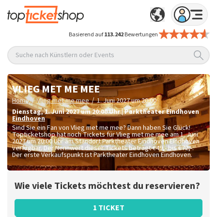
Basierend auf
113.242
Bewertungen
Suche nach Künstlern oder Events
VLIEG MET ME MEE
/
/
Home
Vlieg met me mee
1. Juni 2027 um 20:00
Dienstag
,
1. Juni 2027 um 20:00
Uhr
|
Parktheater Eindhoven
Eindhoven
Sind Sie ein Fan von Vlieg met me mee? Dann haben Sie Glück!
Topticketshop hat noch Tickets für Vlieg met me mee am 1. Juni
2027 um 20:00 Uhr am Standort Parktheater Eindhoven Eindhoven
verfügbar. Der Nennwert dieser Tickets beträgt
€49,- bis €72,-
.
Der erste Verkaufspunkt ist Parktheater Eindhoven Eindhoven.
Wie viele Tickets möchtest du reservieren?
1 TICKET