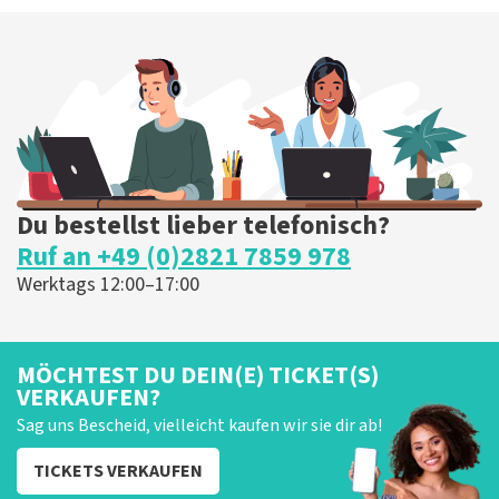
Du bestellst lieber telefonisch?
Ruf an +49 (0)2821 7859 978
Werktags 12:00–17:00
MÖCHTEST DU DEIN(E) TICKET(S)
VERKAUFEN?
Sag uns Bescheid, vielleicht kaufen wir sie dir ab!
TICKETS VERKAUFEN