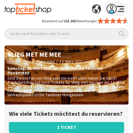
Basierend auf
113.242
Bewertungen
Suche nach Künstlern oder Events
VLIEG MET ME MEE
/
/
Home
Vlieg met me mee
13. März 2027 um 20:00
Samstag
,
13. März 2027 um 20:00
Uhr
|
De Tamboer
Hoogeveen
Sind Sie ein Fan von Vlieg met me mee? Dann haben Sie Glück!
Topticketshop hat noch Tickets für Vlieg met me mee am 13. März
2027 um 20:00 Uhr am Standort De Tamboer Hoogeveen verfügbar.
Der Nennwert dieser Tickets beträgt
€69,-
. Der erste
Verkaufspunkt ist De Tamboer Hoogeveen.
Wie viele Tickets möchtest du reservieren?
1 TICKET