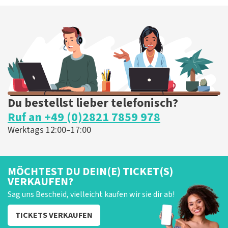
Du bestellst lieber telefonisch?
Ruf an +49 (0)2821 7859 978
Werktags 12:00–17:00
MÖCHTEST DU DEIN(E) TICKET(S)
VERKAUFEN?
Sag uns Bescheid, vielleicht kaufen wir sie dir ab!
TICKETS VERKAUFEN