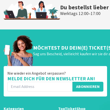
Du bestellst lieber
Werktags 12:00–17:00
MÖCHTEST DU DEIN(E) TICKET(
Sag uns Bescheid, vielleicht kaufen wir sie dir 
Nie wieder ein Angebot verpassen?
MELDE DICH FÜR DEN NEWSLETTER AN!
ABONNIEREN
Kategorien
TopTicketShop