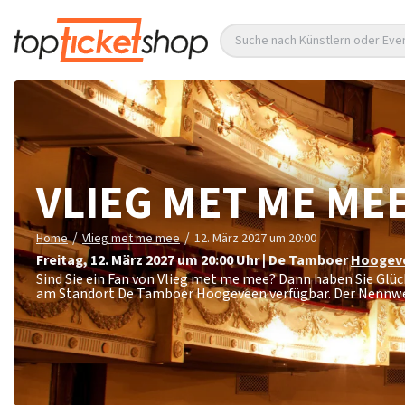
Suche nach Künstlern oder Eve
VLIEG MET ME ME
/
/
Home
Vlieg met me mee
12. März 2027 um 20:00
Freitag
,
12. März 2027 um 20:00
Uhr
|
De Tamboer
Hoogev
Sind Sie ein Fan von Vlieg met me mee? Dann haben Sie Glü
am Standort De Tamboer Hoogeveen verfügbar. Der Nennwer