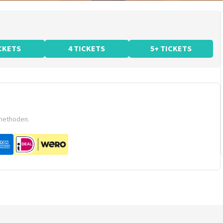
ICKETS
4 TICKETS
5+ TICKETS
smethoden.