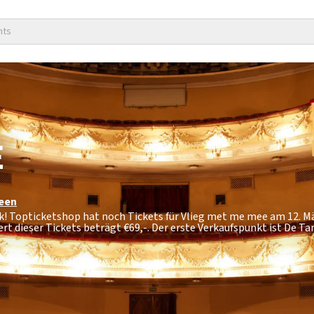
nts
E
een
ck! Topticketshop hat noch Tickets für Vlieg met me mee am 12. M
t dieser Tickets beträgt
€69,-
. Der erste Verkaufspunkt ist De 