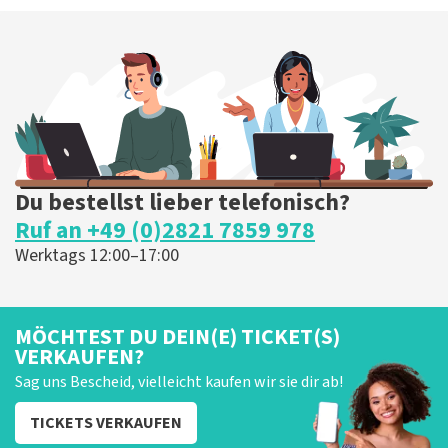
Du bestellst lieber telefonisch?
Ruf an +49 (0)2821 7859 978
Werktags 12:00–17:00
MÖCHTEST DU DEIN(E) TICKET(S)
VERKAUFEN?
Sag uns Bescheid, vielleicht kaufen wir sie dir ab!
TICKETS VERKAUFEN