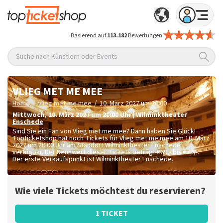
Basierend auf
113.182
Bewertungen
Suche nach Künstlern oder Events
VLIEG MET ME MEE
/
/
Home
Vlieg met me mee
10. März 2027 um 20:00
Mittwoch
,
10. März 2027 um 20:00
Uhr
|
Wilminktheater
Enschede
Sind Sie ein Fan von Vlieg met me mee? Dann haben Sie Glück!
Topticketshop hat noch Tickets für Vlieg met me mee am 10. März
2027 um 20:00 Uhr am Standort Wilminktheater Enschede
verfügbar. Der Nennwert dieser Tickets beträgt
€69,- bis €79,-
.
Der erste Verkaufspunkt ist Wilminktheater Enschede.
Wie viele Tickets möchtest du reservieren?
1 TICKET