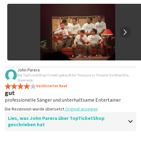
keine Tickets bei TopTicketShop gekauft hast. Beiträge mit
beleidigender Sprache und/oder falschen Angaben werden
nicht veröffentlicht. Es kann einige Wochen dauern, bis eine
Bewertung veröffentlicht wird.
John Parera
Bei TopTicketShop Tickets gekauft für Treasure in Theater De Meenthe,
Steenwijk
Verifizierter Kauf
gut
professionelle Sänger und unterhaltsame Entertainer
Die Rezension wurde übersetzt
Original anzeigen
Lies, was John Parera über TopTicketShop
geschrieben hat