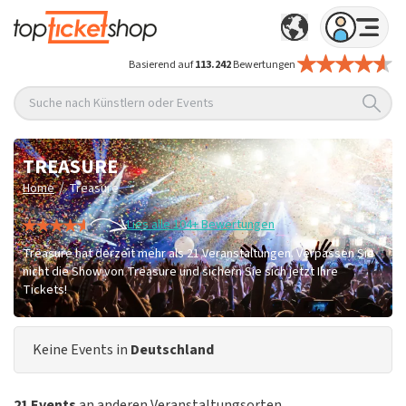
Basierend auf
113.242
Bewertungen
Suche nach Künstlern oder Events
TREASURE
/
Home
Treasure
Lies alle 104+ Bewertungen
Treasure hat derzeit mehr als 21 Veranstaltungen. Verpassen Sie
nicht die Show von Treasure und sichern Sie sich jetzt Ihre
Tickets!
Keine Events in
Deutschland
21 Events
an anderen Veranstaltungsorten