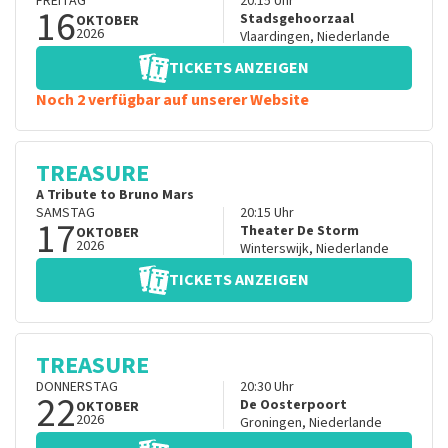
FREITAG
20:15
Uhr
16
Stadsgehoorzaal
OKTOBER
2026
Vlaardingen
,
Niederlande
TICKETS ANZEIGEN
Noch 2 verfügbar auf unserer Website
TREASURE
A Tribute to Bruno Mars
SAMSTAG
20:15
Uhr
17
Theater De Storm
OKTOBER
2026
Winterswijk
,
Niederlande
TICKETS ANZEIGEN
TREASURE
DONNERSTAG
20:30
Uhr
22
De Oosterpoort
OKTOBER
2026
Groningen
,
Niederlande