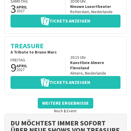
SAMSTAG
20:00
Uhr
3
Nieuwe Luxortheater
APRIL
2027
Rotterdam
,
Niederlande
TICKETS ANZEIGEN
TREASURE
A Tribute to Bruno Mars
20:15
Uhr
FREITAG
9
Kunstlinie Almere
APRIL
Flevoland
2027
Almere
,
Niederlande
TICKETS ANZEIGEN
WEITERE ERGEBNISSE
Noch
1
Event
DU MÖCHTEST IMMER SOFORT
ÜBER NEUE SHOWS VON TREASURE