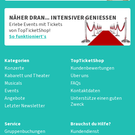
NÄHER DRAN... INTENSIVER GENIESSEN
Erlebe Events mit Tickets
von TopTicketShop!
So funktioniert‘s
Kategorien
TopTicketShop
Konzerte
Kundenbewertungen
Kabarett und Theater
Über uns
Musicals
FAQs
Events
Kontaktdaten
Angebote
Unterstütze einen guten
Zweck
Letzter Newsletter
Service
Brauchst du Hilfe?
Gruppenbuchungen
Kundendienst