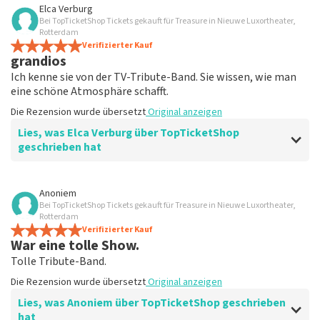
Bewertung von John Parera über
TopTicketShop
Elca Verburg
Bei TopTicketShop Tickets gekauft für Treasure in Nieuwe Luxortheater,
gut
Rotterdam
Die Rezension wurde übersetzt
Verifizierter Kauf
Original anzeigen
grandios
Ich kenne sie von der TV-Tribute-Band. Sie wissen, wie man
eine schöne Atmosphäre schafft.
Die Rezension wurde übersetzt
Original anzeigen
Lies, was Elca Verburg über TopTicketShop
geschrieben hat
Bewertung von Elca Verburg über
TopTicketShop
Anoniem
Bei TopTicketShop Tickets gekauft für Treasure in Nieuwe Luxortheater,
Sehr gut
Rotterdam
Die Rezension wurde übersetzt
Verifizierter Kauf
Original anzeigen
War eine tolle Show.
Tolle Tribute-Band.
Die Rezension wurde übersetzt
Original anzeigen
Lies, was Anoniem über TopTicketShop geschrieben
hat