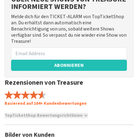
INFORMIERT WERDEN?
Melde dich für den TICKET-ALARM von TopTicketShop
an. Du erhältst dann automatisch eine
Benachrichtigung von uns, sobald weitere Shows
verfügbar sind. So verpasst du nie wieder eine Show von
Treasure!
ABONNIEREN
Rezensionen von Treasure
Basierend auf 104+ Kundenbewertungen
TopTicketShop Bewertungsrichtlinien
TopTicketShop sammelt Bewertungen von echten Kunden.
Es ist nicht möglich, eine Bewertung abzugeben, wenn du
Bilder von Kunden