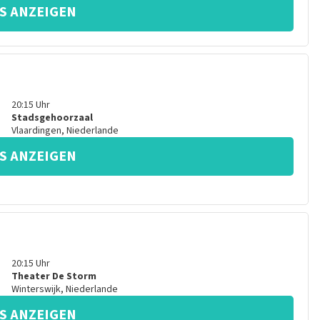
S ANZEIGEN
20:15
Uhr
Stadsgehoorzaal
Vlaardingen
,
Niederlande
S ANZEIGEN
20:15
Uhr
Theater De Storm
Winterswijk
,
Niederlande
S ANZEIGEN