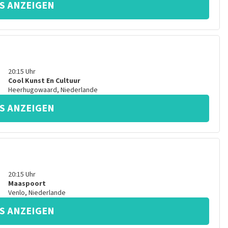
S ANZEIGEN
20:15
Uhr
Cool Kunst En Cultuur
Heerhugowaard
,
Niederlande
S ANZEIGEN
20:15
Uhr
Maaspoort
Venlo
,
Niederlande
S ANZEIGEN