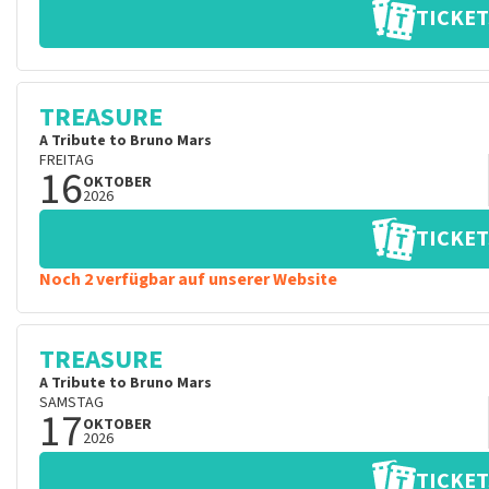
TICKET
TREASURE
A Tribute to Bruno Mars
FREITAG
16
OKTOBER
2026
TICKET
Noch 2 verfügbar auf unserer Website
TREASURE
A Tribute to Bruno Mars
SAMSTAG
17
OKTOBER
2026
TICKET