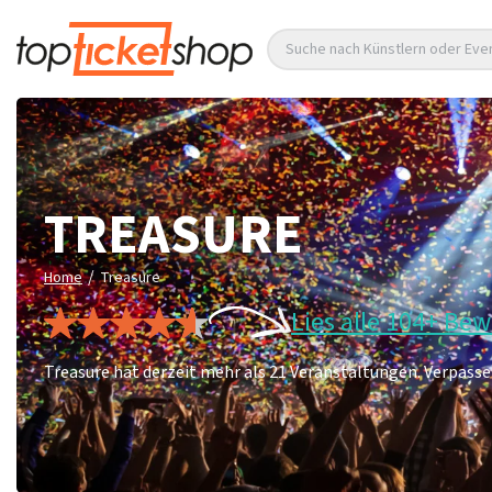
Suche nach Künstlern oder Eve
TREASURE
/
Home
Treasure
Lies alle 104+ Be
Treasure hat derzeit mehr als 21 Veranstaltungen. Verpassen 