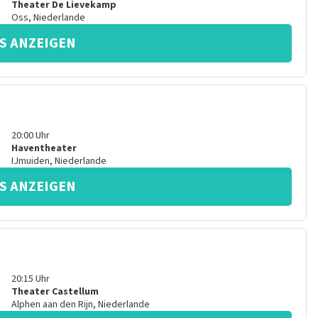
Theater De Lievekamp
Oss
,
Niederlande
S ANZEIGEN
20:00
Uhr
Haventheater
IJmuiden
,
Niederlande
S ANZEIGEN
20:15
Uhr
Theater Castellum
Alphen aan den Rijn
,
Niederlande