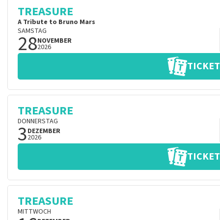
TREASURE
A Tribute to Bruno Mars
SAMSTAG
28
NOVEMBER
2026
TICKET
TREASURE
DONNERSTAG
3
DEZEMBER
2026
TICKET
TREASURE
MITTWOCH